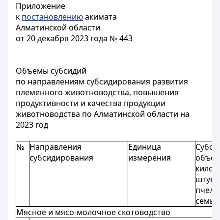
Приложение
к
постановлению
акимата
Алматинской области
от 20 декабря 2023 года № 443
Объемы субсидий
по направлениям субсидирования развития
племенного животноводства, повышения
продуктивности и качества продукции
животноводства по Алматинской области на
2023 год
№
Направления
Единица
Субси
субсидирования
измерения
объем
килог
штук, 
пчели
семью
Мясное и мясо-молочное скотоводство