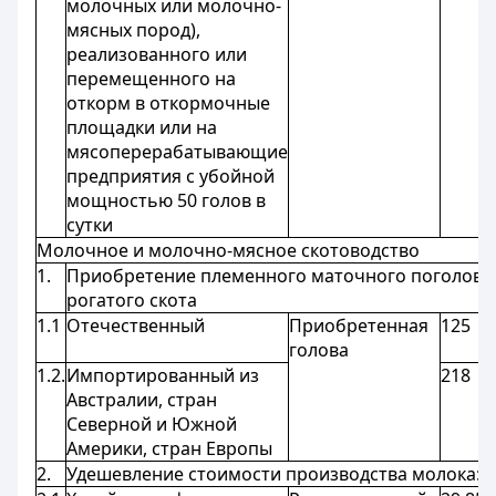
молочных или молочно-
мясных пород),
реализованного или
перемещенного на
откорм в откормочные
площадки или на
мясоперерабатывающие
предприятия с убойной
мощностью 50 голов в
сутки
Молочное и молочно-мясное скотоводство
1.
Приобретение племенного маточного поголовь
рогатого скота
1.1
Отечественный
Приобретенная
125
голова
1.2.
Импортированный из
218
Австралии, стран
Северной и Южной
Америки, стран Европы
2.
Удешевление стоимости производства молока: