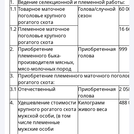
1.
Ведение селекционной и племенной работы:
1.1
Товарное маточное
Голова/случной
60 000
поголовье крупного
сезон
рогатого скота
1.2
Племенное маточное
16 666
поголовье крупного
рогатого скота
2.
Приобретение
Приобретенная
999
племенного быка-
голова
производителя мясных,
мясо-молочных пород
3.
Приобретение племенного маточного поголовь
рогатого скота:
3.1
Отечественный
Приобретенная
2 058
голова
4.
Удешевление стоимости
Килограмм
488 07
крупного рогатого скота
живого веса
мужской особи, (в том
числе племенные
мужские особи