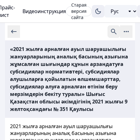
Старая
Прайс-
Видеоинструкция
версия
лист
сайта
«2021 жылға арналған ауыл шаруашылығы
жануарларының аналық басының азығына
жұмсалған шығындар құнын арзандатуға
субсидиялар нормативтері, субсидиялар
алушыларға қойылатын өлшемшарттар,
субсидиялар алуға арналған өтінім беру
мерзімдерін бекіту туралы» Шығыс
Қазақстан облысы әкімдігінің 2021 жылғы 9
желтоқсандағы № 351 Қаулысы
2021 жылға арналған ауыл шаруашылығы
жануарларының аналық басының азығына