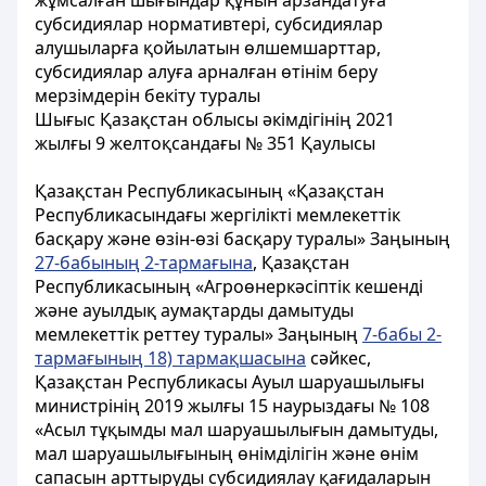
жұмсалған шығындар құнын арзандатуға
субсидиялар нормативтері, субсидиялар
алушыларға қойылатын өлшемшарттар,
субсидиялар алуға арналған өтінім беру
мерзімдерін бекіту туралы
Шығыс Қазақстан облысы әкімдігінің 2021
жылғы 9 желтоқсандағы № 351 Қаулысы
Қазақстан Республикасының «Қазақстан
Республикасындағы жергілікті мемлекеттік
басқару және өзін-өзі басқару туралы» Заңының
27-бабының 2-тармағына
, Қазақстан
Республикасының «Агроөнеркәсіптік кешенді
және ауылдық аумақтарды дамытуды
мемлекеттік реттеу туралы» Заңының
7-бабы 2-
тармағының 18) тармақшасына
сәйкес,
Қазақстан Республикасы Ауыл шаруашылығы
министрінің 2019 жылғы 15 наурыздағы № 108
«Асыл тұқымды мал шаруашылығын дамытуды,
мал шаруашылығының өнімділігін және өнім
сапасын арттыруды субсидиялау қағидаларын