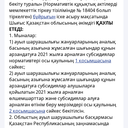
бекіту туралы» (Нормативтік құқықтық актілерді
мемлекеттік тіркеу тізілімінде № 18404 болып
тіркелген)
бұйрығын
іске асыру мақсатында
Шығыс Қазақстан облысының әкімдігі
ҚАУЛЫ
ЕТЕДІ:
1. Мыналар:
1) ауыл шаруашылығы жануарларының аналық
басының азығына жұмсалған шығындар құнын
арзандатуға 2021 жылға арналған субсидиялар
нормативтері осы қаулының
1 қосымшасына
сәйкес;
2) ауыл шаруашылығы жануарларының аналық
басының азығына жұмсалған шығындар құнын
арзандатуға субсидиялар алушыларға
қойылатын 2021 жылға арналған
өлшемшарттар және субсидиялар алуға
арналған өтінім беру мерзімдері осы қаулының
2 қосымшасына
сәйкес бекітілсін.
2. Облыстың ауыл шаруашылығы басқармасы
Қазақстан Республикасының заңнамасында