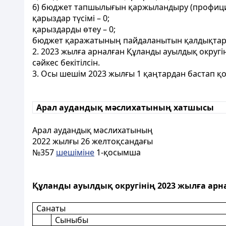
6) бюджет тапшылығын қаржыландыру (профицит
қарыздар түсімі – 0;
қарыздарды өтеу – 0;
бюджет қаражатының пайдаланытын қалдықтары
2. 2023 жылға арналған Құланды ауылдық округі
сәйкес бекітілсін.
3. Осы шешім 2023 жылғы 1 қаңтардан бастап қол
Арал аудандық мәслихатының хатшысы
Арал аудандық мәслихатының
2022 жылғы 26 желтоқсандағы
№357
шешіміне
1-қосымша
Құланды ауылдық округінің 2023 жылға арн
Санаты
Сыныбы