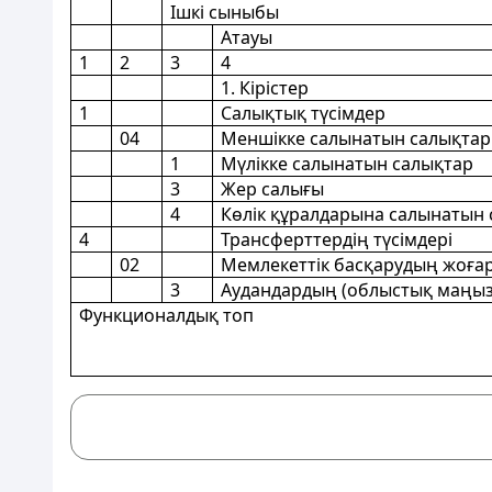
Ішкі сыныбы
Атауы
1
2
3
4
1. Кірістер
1
Салықтық түсімдер
04
Меншiкке салынатын салықтар
1
Мүлiкке салынатын салықтар
3
Жер салығы
4
Көлік құралдарына салынатын
4
Трансферттердің түсімдері
02
Мемлекеттiк басқарудың жоғар
3
Аудандардың (облыстық маңыз
Функционалдық топ