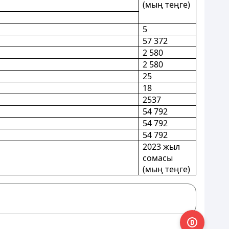
(мың теңге)
5
57 372
2 580
2 580
25
18
2537
54 792
54 792
54 792
2023 жыл
сомасы
(мың теңге)