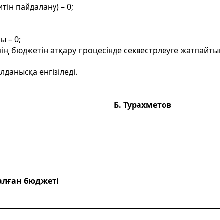
ін пайдалану) – 0;
 – 0;
нің бюджетін атқару процесінде секвестрлеуге жатпайты
данысқа енгізіледі.
Б. Турахметов
алған бюджеті