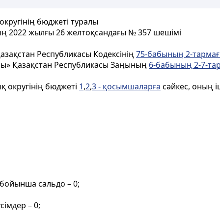
округінің бюджеті туралы
ң 2022 жылғы 26 желтоқсандағы № 357 шешімі
азақстан Республикасы Кодексінің
75-бабының 2-тарма
ралы» Қазақстан Республикасы Заңының
6-бабының 2-7-та
қ округінің бюджеті
1
,
2
,
3 - қосымшаларға
сәйкес, оның 
бойынша сальдо – 0;
сімдер – 0;