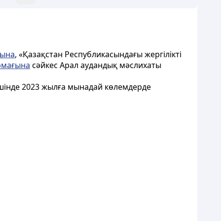
ғына
, «Қазақстан Республикасындағы жергілікті
рмағына
сәйкес Арал аудандық мәслихаты
ішінде 2023 жылға мынадай көлемдерде