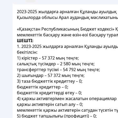
2023-2025 жылдарға арналған Құланды ауылдық 
Қызылорда облысы Арал аудандық мәслихатыны
«Қазақстан Республикасының Бюджет кодексі» Қ
мемлекеттік басқару және өзін-өзі басқару ту
ШЕШТІ:
1. 2023-2025 жылдарға арналған Құланды ауылды
бекітілсін:
1) кірістер – 57 372 мың теңге;
салықтық түсімдер – 2 580 мың теңге;
трансферттер түсімі – 54 792 мың теңге;
2) шығындар – 57 372 мың теңге;
3) таза бюджеттік кредиттеу – 0;
бюджеттік кредиттер – 0;
бюджеттік кредиттерді өтеу – 0;
4) қаржы активтерімен жасалатын операциялар 
қаржы активтерін сатып алу – 0;
мемлекеттік қаржы активтерін сатудан түсетін тү
5) бюджет тапшылығы (профициті) – 0;