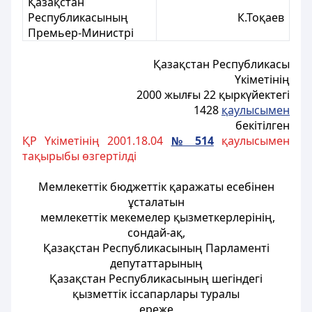
Қазақстан
Республикасының
К.Тоқаев
Премьер-Министрі
Қазақстан Республикасы
Үкіметінiң
2000 жылғы 22 қыркүйектегі
1428
қаулысымен
бекітілген
ҚР Үкіметінің 2001.18.04
№ 514
қаулысымен
тақырыбы өзгертілді
Мемлекеттік бюджеттік қаражаты есебiнен
ұсталатын
мемлекеттік мекемелер қызметкерлерiнiң,
сондай-ақ,
Қазақстан Республикасының Парламенті
депутаттарының
Қазақстан Республикасының шегіндегі
қызметтік iссапарлары туралы
ереже