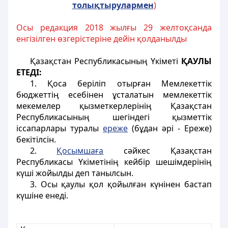
толы
қ
тырулармен
)
Осы редакция 2018 жылғы 29 желтоқсанда
енгізілген өзгерістеріне дейін қолданылды
Қазақстан Республикасының Yкіметі
ҚАУЛЫ
ЕТЕДІ:
1. Қоса берiлiп отырған Мемлекеттік
бюджеттiң есебiнен ұсталатын мемлекеттік
мекемелер қызметкерлерiнiң Қазақстан
Республикасының шегіндегі қызметтiк
iссапарлары туралы
ереже
(бұдан әрi - Ереже)
бекітілсiн.
2.
Қосымшаға
сәйкес Қазақстан
Республикасы Үкіметінiң кейбір шешiмдерiнiң
күшi жойылды деп танылсын.
3. Осы қаулы қол қойылған күнiнен бастап
күшіне енедi.