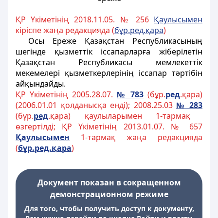
ҚР Үкіметінің 2018.11.05. № 256
Қаулысымен
кiрiспе жаңа редакцияда (
бұр.ред.қара
)
Осы Ереже Қазақстан Республикасының
шегiнде қызметтiк iссапарларға жiберiлетiн
Қазақстан Республикасы мемлекеттiк
мекемелерi қызметкерлерiнің іссапар тәртібін
айқындайды.
ҚР Үкіметінің 2005.28.07.
№ 783
(бұр.
ред
.қара)
(2006.01.01 қолданысқа енді); 2008.25.03
№ 283
(бұр.
ред
.қара) қаулыларымен 1-тармақ
өзгертілді; ҚР Үкіметінің 2013.01.07. № 657
Қ
аулысымен
1-тармақ жаңа редакцияда
(
б
ұ
р.ред.
қ
ара
)
Документ показан в сокращенном
демонстрационном режиме
Для того, чтобы получить доступ к документу,