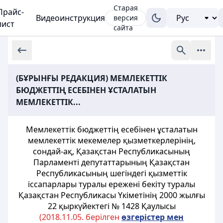
Старая
Прайс-
Видеоинструкция
версия
лист
сайта
(БҰРЫНҒЫ РЕДАКЦИЯ) МЕМЛЕКЕТТІК
БЮДЖЕТТІҢ ЕСЕБІНЕН ҰСТАЛАТЫН
МЕМЛЕКЕТТІК...
Мемлекеттік бюджеттiң есебiнен ұсталатын
мемлекеттік мекемелер
қызметкерлерiнiң,
сондай-ақ, Қазақстан Республикасының
Парламенті
депутаттарының Қазақстан
Республикасының шегіндегі қызметтiк
iссапарлары туралы ереженi бекіту туралы
Қазақстан Республикасы Үкіметінің 2000 жылғы
22 қыркүйектегі № 1428 Қаулысы
(2018.11.05. берілген
ө
згерістер мен