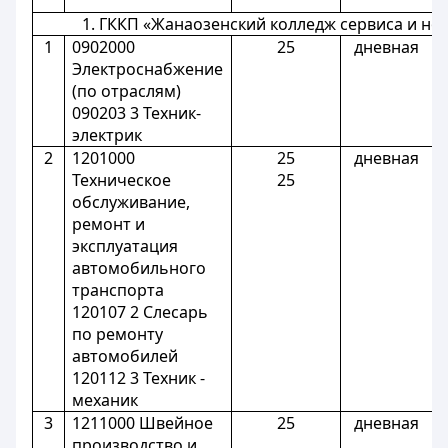
1. ГККП «Жанаозенский колледж сервиса и н
1
0902000
25
дневная
Электроснабжение
(по отраслям)
090203 3 Техник-
электрик
2
1201000
25
дневная
Техническое
25
обслуживание,
ремонт и
эксплуатация
автомобильного
транспорта
120107 2 Слесарь
по ремонту
автомобилей
120112 3 Техник -
механик
3
1211000 Швейное
25
дневная
производство и