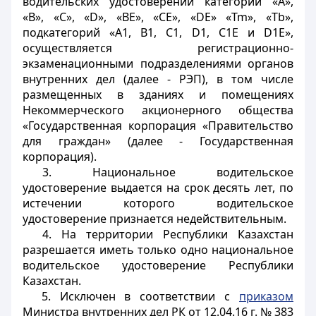
водительских удостоверений категорий «А»,
«В», «С», «D», «BE», «СЕ», «DE» «Tm», «Tb»,
подкатегорий «A
1
, B
1
, C
1
, D
1
, C
1
E и D
1
E»,
осуществляется регистрационно-
экзаменационными подразделениями органов
внутренних дел (далее - РЭП), в том числе
размещенных в зданиях и помещениях
Некоммерческого акционерного общества
«Государственная корпорация «Правительство
для граждан» (далее - Государственная
корпорация).
3. Национальное водительское
удостоверение выдается на срок десять лет, по
истечении которого водительское
удостоверение признается недействительным.
4. На территории Республики Казахстан
разрешается иметь только одно национальное
водительское удостоверение Республики
Казахстан.
5. Исключен в соответствии с
приказом
Министра внутренних дел РК от 12.04.16 г. № 383