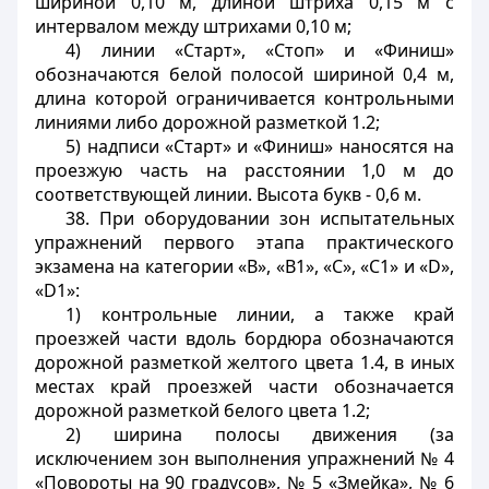
шириной 0,10 м, длиной штриха 0,15 м с
интервалом между штрихами 0,10 м;
4) линии «Старт», «Стоп» и «Финиш»
обозначаются белой полосой шириной 0,4 м,
длина которой ограничивается контрольными
линиями либо дорожной разметкой 1.2;
5) надписи «Старт» и «Финиш» наносятся на
проезжую часть на расстоянии 1,0 м до
соответствующей линии. Высота букв - 0,6 м.
38. При оборудовании зон испытательных
упражнений первого этапа практического
экзамена на категории «В», «В1», «С», «C1» и «D»,
«D1»:
1) контрольные линии, а также край
проезжей части вдоль бордюра обозначаются
дорожной разметкой желтого цвета 1.4, в иных
местах край проезжей части обозначается
дорожной разметкой белого цвета 1.2;
2) ширина полосы движения (за
исключением зон выполнения упражнений № 4
«Повороты на 90 градусов», № 5 «Змейка», № 6