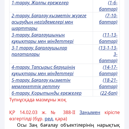
1-тарау. Жалпы ережелер
(1-6-
баптар)
2-тарау. Бағалау қызметін жүзеге
(7-10-
асырудың негіздемелері мен
баптар)
шарттары
3-тарау. Бағалаушының
(11-13-
құқықтары мен міндеттері
баптар)
3-1 тарау. Бағалаушылар
(13-1-13-
палаталары
3-
баптар)
4-тарау. Тапсырыс берушінің
(14-17-
құқықтары мен міндеттері
баптар)
5-тарау. Бағалау қызметін
(18-21-
мемлекеттік реттеу
баптар)
6-тарау. Қорытынды ережелер
(22-бап)
Түпнұсқада мазмұны жоқ
ҚР 14.02.03 ж. № 388-II
Заңымен
кіріспе
өзгертілді (бұр.
ред.
қара)
Осы Заң бағалау объектілерінiң нарықтық