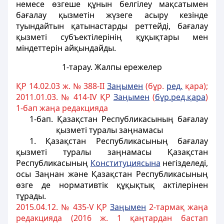
немесе өзгеше құнын белгiлеу мақсатымен
бағалау қызметiн жүзеге асыру кезiнде
туындайтын қатынастарды реттейдi, бағалау
қызметi субъектiлерiнiң құқықтары мен
мiндеттерiн айқындайды.
1-тарау. Жалпы ережелер
ҚР 14.02.03 ж. № 388-II
Заңымен
(бұр.
ред.
қара);
2011.01.03. № 414-ІV ҚР
Заңымен
(
бұр.ред.қара
)
1-бап жаңа редакцияда
1-бап. Қазақстан Республикасының бағалау
қызметi туралы заңнамасы
1. Қазақстан Республикасының бағалау
қызметi туралы заңнамасы Қазақстан
Республикасының
Конституциясына
негiзделедi,
осы Заңнан және Қазақстан Республикасының
өзге де нормативтiк құқықтық актілерінен
тұрады.
2015.04.12. № 435-V ҚР
Заңымен
2-тармақ жаңа
редакцияда (2016 ж. 1 қаңтардан бастап