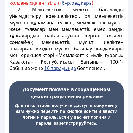
қолданысқа енгiзiлдi) (
бұр.ред.қара
)
2. Мемлекеттік мүлікті бағалауды
ұйымдастыру ерекшеліктері, ол мемлекеттік
мүліктің құрамына түскен, мемлекеттік мүлікті
жеке тұлғалар мен мемлекеттік емес заңды
тұлғалардың пайдалануына берген кездегі,
сондай-ақ мемлекеттік мүлікті иеліктен
шығарған кездегі мүлікті бағалау жағдайлары
мен ерекшеліктері «Мемлекеттік мүлік туралы»
Қазақстан Республикасы Заңының 100-1-
бабында және
16-тарауында
белгіленеді.
Документ показан в сокращенном
демонстрационном режиме
Для того, чтобы получить доступ к документу,
Вам нужно перейти по кнопке Войти и ввести
логин и пароль. Если у вас нет логина и
пароля, зарегистрируйтесь.