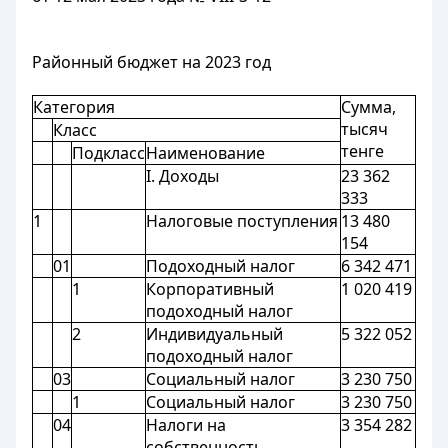
Районный бюджет на 2023 год
Категория
Сумма,
тысяч
Класс
тенге
Подкласс
Наименование
I. Доходы
23 362
333
1
Налоговые поступления
13 480
154
01
Подоходный налог
6 342 471
1
Корпоративный
1 020 419
подоходный налог
2
Индивидуальный
5 322 052
подоходный налог
03
Социальный налог
3 230 750
1
Социальный налог
3 230 750
04
Налоги на
3 354 282
собственность