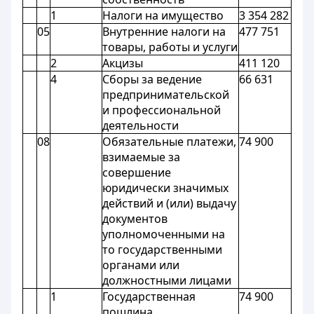
1
Налоги на имущество
3 354 282
05
Внутренние налоги на
477 751
товары, работы и услуги
2
Акцизы
411 120
4
Сборы за ведение
66 631
предпринимательской
и профессиональной
деятельности
08
Обязательные платежи,
74 900
взимаемые за
совершение
юридически значимых
действий и (или) выдачу
документов
уполномоченными на
то государственными
органами или
должностными лицами
1
Государственная
74 900
пошлина