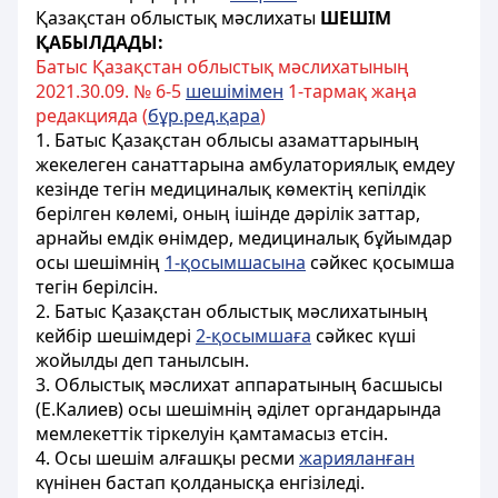
Қазақстан облыстық мәслихаты
ШЕШІМ
ҚАБЫЛДАДЫ:
Батыс Қазақстан облыстық мәслихатының
2021.30.09. № 6-5
шешімімен
1-тармақ жаңа
редакцияда (
бұр.ред.қара
)
1. Батыс Қазақстан облысы азаматтарының
жекелеген санаттарына амбулаториялық емдеу
кезінде тегін медициналық көмектің кепілдік
берілген көлемі, оның ішінде дәрілік заттар,
арнайы емдік өнімдер, медициналық бұйымдар
осы шешімнің
1-қосымшасына
сәйкес қосымша
тегін берілсін.
2. Батыс Қазақстан облыстық мәслихатының
кейбір шешімдері
2-қосымшаға
сәйкес күші
жойылды деп танылсын.
3. Облыстық мәслихат аппаратының басшысы
(Е.Калиев) осы шешімнің әділет органдарында
мемлекеттік тіркелуін қамтамасыз етсін.
4. Осы шешім алғашқы ресми
жарияланған
күнінен бастап қолданысқа енгізіледі.