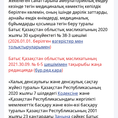
жекелеген санаттарына амбулаториялық емдеу
кезінде тегін медициналық көмектің кепілдік
берілген көлемін, оның ішінде дәрілік заттарды,
арнайы емдік өнімдерді, медициналық
бұйымдарды қосымша тегін беру туралы
Батыс Қазақстан облыстық мәслихатының 2020
жылғы 30 қыркүйектегі № 38-3 шешімі
(202
6.
01.
01. берілген
өзгерістер мен
толықтыруларымен
)
Батыс Қазақстан облыстық мәслихатының
2021.30.09. № 6-5
шешімімен
тақырыбы жаңа
редакцияда (
бұр.ред.қара
)
«Халық денсаулығы және денсаулық сақтау
жүйесі туралы» Қазақстан Республикасының
2020 жылғы 7 шілдедегі
Кодексіне
және
«Қазақстан Республикасындағы жергілікті
мемлекеттік басқару және өзін-өзі басқару
туралы» Қазақстан Республикасының 2001
жылғы 23 қаңтардағы
Заңына
сәйкес Батыс