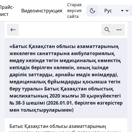
Старая
Прайс-
Видеоинструкция
версия
лист
сайта
«Батыс Қазақстан облысы азаматтарының
жекелеген санаттарына амбулаториялық
емдеу кезінде тегін медициналық көмектің
кепілдік берілген көлемін, оның ішінде
дәрілік заттарды, арнайы емдік өнімдерді,
медициналық бұйымдарды қосымша тегін
беру туралы» Батыс Қазақстан облыстық
мәслихатының 2020 жылғы 30 қыркүйектегі
№ 38-3 шешімі (2026.01.01. берілген өзгерістер
мен толықтыруларымен)
Батыс Қазақстан облысы азаматтарының