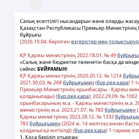
Салық есептілігі нысандарын және оларды жасау
Қазақстан Республикасы Премьер-Министрінің Б
бұйрығы
(202
6.
19.
04. берілген
өзгерістер мен толықтыру
ҚР Қаржы министрінің 2022.18.01. № 49
бұйрығы
«Салық және бюджетке төленетін басқа да мінде
сәйкес
БҰЙРАМЫН
:
ҚР Қаржы министрінің 2020.20.12. № 1214
бұйры
2021.30.03. № 268
бұйрығымен
(
бұр.ред.қара
) 1-
Премьер-Министрінің орынбасары - Қаржы минис
қолданылады) (
бұр.ред.қара
); 2022.29.09. № 1002
орынбасарының м.а. - Қаржы министрінің м.а. 2
министрінің м.а. 2023.21.07. № 783
бұйрығымен
(
Қаржы министрінің 2023.28.12. № 1332
бұйрығы
783
бұйрығымен
(2024 ж. 14 желтоқсаннан бастап
қолданысқа енгізілді) (
бұр.ред.қара
) 1-тармақ өз
1. Қоса беріліп отырған: