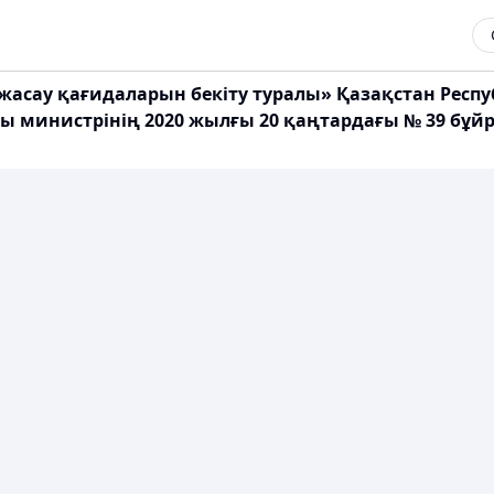
 жасау қағидаларын бекіту туралы» Қазақстан Респ
министрінің 2020 жылғы 20 қаңтардағы № 39 бұйрығы