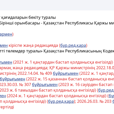
 қағидаларын бекіту туралы
ірінші орынбасары - Қазақстан Республикасы Қаржы ми
лармен
)
мен
кіріспе жаңа редакцияда (
бұр.ред.қара
)
тті төлемдер туралы» Қазақстан Республикасының Кодекс
ғымен
(2021 ж. 1 қаңтардан бастап қолданысқа енгізілді) 
тармақ жаңа редакцияда; ҚР Қаржы министрінің 2022.18.
трінің 2022.14.04. № 409
бұйрығымен
(2022 ж. 1 қаңта
бұйрығымен
(2022 ж. 15 қазаннан бастап қолданысқа енгіз
023.30.03. № 307
бұйрығымен
(2023 ж. 16 сәуірден бастап 
2023 ж. 6 тамыздан бастап қолданысқа енгізілді) (
бұр.ред
мен
(2024 ж. 1 қаңтардан бастап қолданысқа енгізілді) (
бұ
 қолданысқа енгізілді) (
бұр.ред.қара
); 2026.26.03. № 203
гертілді