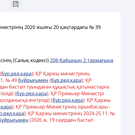
нистрінің 2020 жылғы 20 қаңтардағы № 39
інің (Салық кодексі)
206-бабының 2-тармағына
(
бұр.ред.қара
); ҚР Қаржы министрінің
01. № 49
бұйрығымен
(
бұр.ред.қара
); ҚР
рдан бастап туындаған құқықтық қатынастарға
ілді) (
бұр.ред.қара
); ҚР Премьер-Министрі
қолданысқа енгізілді) (
бұр.ред.қара
); ҚР Қаржы
.қара
); ҚР Премьер-Министрінің орынбасары -
р.ред.қара
); ҚР Қаржы министрінің 2024.25.11. №
бұйрығымен
(2026 ж. 19 сәуірден бастап