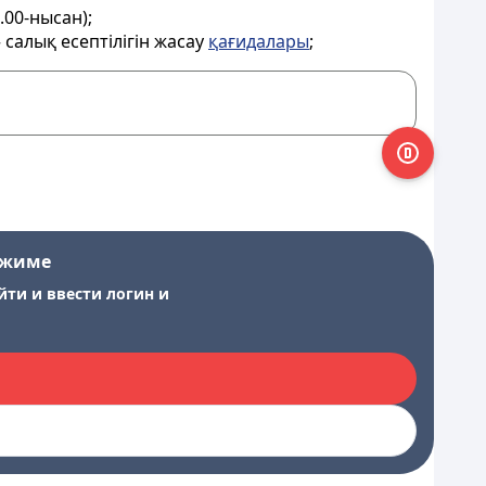
.00-нысан);
салық есептілігін жасау
қағидалары
;
ежиме
йти и ввести логин и