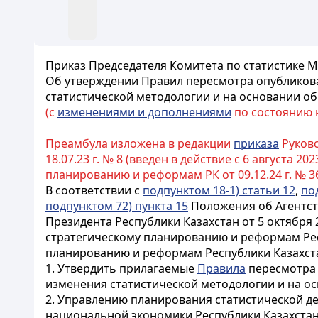
Приказ Председателя Комитета по статистике М
Об утверждении Правил пересмотра опубликова
статистической методологии и на основании 
(с
изменениями и дополнениями
по состоянию на
Преамбула изложена в редакции
приказа
Руково
18.07.23 г. № 8 (введен в действие с 6 августа 2023 
планированию и реформам РК от 09.12.24 г. № 36 (
В соответствии с
подпунктом 18-1) статьи 12
,
по
подпунктом 72) пункта 15
Положения об Агентст
Президента Республики Казахстан от 5 октября 
стратегическому планированию и реформам Рес
планированию и реформам Республики Казахстан
1. Утвердить прилагаемые
Правила
пересмотра 
изменения статистической методологии и на 
2. Управлению планирования статистической д
национальной экономики Республики Казахстан