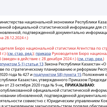
инистерства национальной экономики Республики Казахс
нной официальной статистической информации для ста
обновленной, подтвержденной документально информац
 28.12.2024 г.)
дителя Бюро национальной статистики Агентства по с
г.) (
см. стар. ред.
);
приказа
Руководителя Бюро национал
введен в действие с 28 декабря 2024 г.) (
см. стар. ред.
)
дпунктом 5-1) статьи 13
Закона Республики Казахстан «О 
ве по стратегическому планированию и реформам Респу
2020 года № 427 и
подпунктом 58) пункта 15
Положения о
публики Казахстан, утвержденного Приказом Председат
 от 23 октября 2020 года № 9-нқ,
ПРИКАЗЫВАЮ
:
опубликованной официальной статистической информац
основании обновленной, подтвержденной документальн
еятельности совместно с Юридическим управлением Ком
 в установленном законодательством порядке обеспечи