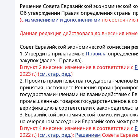
Решение Совета Евразийской экономической ком
Об утверждении Правил определения страны пр
(с
изменениями и дополнениями
по состоянию на
Данная редакция действовала до внесения изме
Совет Евразийской экономической комиссии
р
1. Утвердить прилагаемые
Правила
определения
закупок (далее - Правила).
В пункт 2 внесены изменения в соответствии с
Р
2023 г.) (
см. стар. ред.
)
2. Просить правительства государств - членов 
принятия настоящего Решения проинформирова
государствами-членами на взаимодействие с Е
промышленных товаров государств-членов в со
верификацию в соответствии с законодательств
3. Евразийской экономической комиссии долож
на очередном заседании Евразийского межправ
В пункт 4 внесены изменения в соответствии с
Р
2022 г.) (
см. стар. ред.
);
Решением
Совета Евразийс