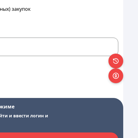
ных) закупок
ежиме
йти и ввести логин и