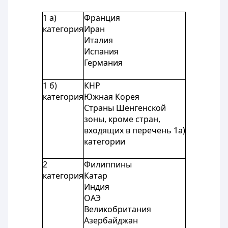
1 а)
Франция
категория
Иран
Италия
Испания
Германия
1 б)
КНР
категория
Южная Корея
Страны Шенгенской
зоны, кроме стран,
входящих в перечень 1а)
категории
2
Филиппины
категория
Катар
Индия
ОАЭ
Великобритания
Азербайджан