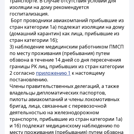
транспорте. В случае отсутствия условий для
изоляции на дому рекомендуется
госпитализация.
Борт проводники авиакомпаний прибывшие из
стран категории 1а) подлежат изоляции на дому
(домашний карантин) как лица, прибывшие из
стран категории 1б);
3) наблюдение медицинским работником ПМСП
по месту проживания (пребывания) путем
обзвона в течение 14 дней со дня пересечения
границы РК лиц, прибывших из стран категории
2 согласно
приложению 1
к настоящему
постановлению.
Члены правительственных делегаций, а также
владельцы дипломатических паспортов,
пилоты авиакомпаний и члены локомотивных
бригад, лица, связанные с перевозочной
деятельностью на железнодорожном
транспорте, прибывшие из стран категории 1а)
и 1б) подлежат медицинскому наблюдению по
месту проживания (пребывания) путем обзвона