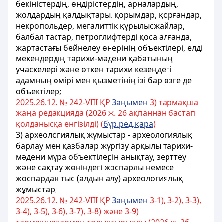
бекіністердің, өндірістердің, арналардың,
жолдардың қалдықтары, қорымдар, қорғандар,
некропольдер, мегалиттік құрылысжайлар,
балбал тастар, петроглифтерді қоса алғанда,
жартастағы бейнелеу өнерінің объектілері, елді
мекендердің тарихи-мəдени қабатының
учаскелері жəне өткен тарихи кезеңдегі
адамның өмірі мен қызметінің ізі бар өзге де
объектілер;
2025.26.12. № 242-VIIІ ҚР
Заңымен
3) тармақша
жаңа редакцияда (2026 ж. 26 ақпаннан бастап
қолданысқа енгізілді) (
бұр.ред.қара
)
3) археологиялық жұмыстар - археологиялық
барлау мен қазбалар жүргізу арқылы тарихи-
мəдени мұра объектілерін анықтау, зерттеу
жəне сақтау жөніндегі жоспарлы немесе
жоспардан тыс (алдын алу) археологиялық
жұмыстар;
2025.26.12. № 242-VIIІ ҚР
Заңымен
3-1), 3-2), 3-3),
3-4), 3-5), 3-6), 3-7), 3-8) жəне 3-9)