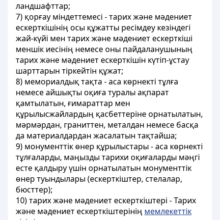
ландшафттар;
7) қорғау міндеттемесі - тарих және мәдениет
ескерткішінің осы құжатты ресімдеу кезіндегі
жай-күйі мен тарих және мәдениет ескерткіші
меншік иесінің немесе оны пайдаланушының
тарих және мәдениет ескерткішін күтіп-ұстау
шарттарын тіркейтін құжат;
8) мемориалдық тақта - аса көрнекті тұлға
немесе айшықты оқиға туралы ақпарат
қамтылатын, ғимараттар мен
құрылысжайлардың қасбеттеріне орнатылатын,
мәрмәрдан, граниттен, металдан немесе басқа
да материалдардан жасалатын тақтайша;
9) монументтік өнер құрылыстары - аса көрнекті
тұлғаларды, маңызды тарихи оқиғаларды мәңгі
есте қалдыру үшін орнатылатын монументтік
өнер туындылары (ескерткіштер, стелалар,
бюсттер);
10) тарих және мәдениет ескерткіштері - Тарих
және мәдениет ескерткіштерінің
мемлекеттік