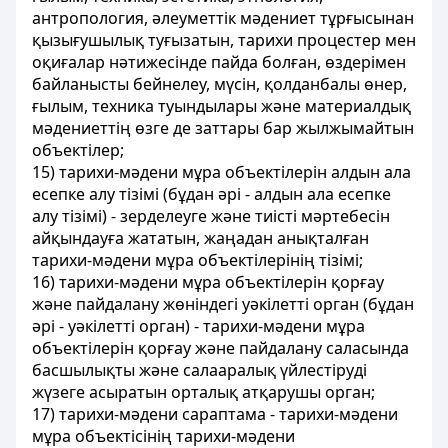
антропология, әлеуметтік мәдениет тұрғысынан
қызығушылық туғызатын, тарихи процестер мен
оқиғалар нәтижесінде пайда болған, өздерімен
байланысты бейнелеу, мүсін, қолданбалы өнер,
ғылым, техника туындылары және материалдық
мәдениеттің өзге де заттары бар жылжымайтын
объектілер;
15) тарихи-мәдени мұра объектілерін алдын ала
есепке алу тізімі (бұдан әрі - алдын ала есепке
алу тізімі) - зерделеуге және тиісті мәртебесін
айқындауға жататын, жаңадан анықталған
тарихи-мәдени мұра объектілерінің тізімі;
16) тарихи-мәдени мұра объектілерін қорғау
және пайдалану жөніндегі уәкілетті орган (бұдан
әрі - уәкілетті орган) - тарихи-мәдени мұра
объектілерін қорғау және пайдалану саласында
басшылықты және салааралық үйлестіруді
жүзеге асыратын орталық атқарушы орган;
17) тарихи-мәдени сараптама - тарихи-мәдени
мұра объектісінің тарихи-мәдени