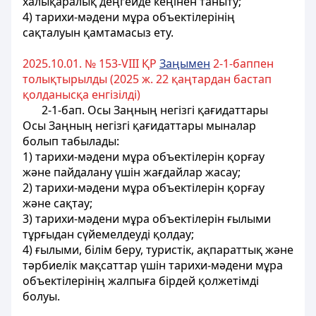
халықаралық деңгейде кеңінен таныту;
4) тарихи-мәдени мұра объектілерінің
сақталуын қамтамасыз ету.
2025.10.01. № 153-VIII ҚР
Заңымен
2-1-баппен
толықтырылды (2025 ж. 22 қаңтардан бастап
қолданысқа енгізілді)
2-1-бап. Осы Заңның негізгі қағидаттары
Осы Заңның негізгі қағидаттары мыналар
болып табылады:
1) тарихи-мәдени мұра объектілерін қорғау
және пайдалану үшін жағдайлар жасау;
2) тарихи-мәдени мұра объектілерін қорғау
және сақтау;
3) тарихи-мәдени мұра объектілерін ғылыми
тұрғыдан сүйемелдеуді қолдау;
4) ғылыми, білім беру, туристік, ақпараттық және
тәрбиелік мақсаттар үшін тарихи-мәдени мұра
объектілерінің жалпыға бірдей қолжетімді
болуы.