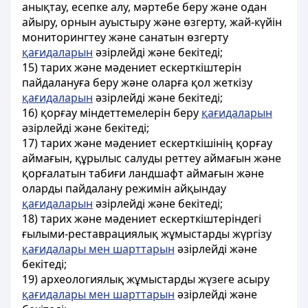
анықтау, есепке алу, мәртебе беру және одан
айыру, орнын ауыстыру және өзгерту, жай-күйін
мониторингтеу және санатын өзгерту
қағидаларын
әзірлейді және бекітеді;
15) тарих және мәдениет ескерткіштерін
пайдалануға беру және оларға қол жеткізу
қағидаларын
әзірлейді және бекітеді;
16) қорғау міндеттемелерін беру
қағидаларын
әзірлейді және бекітеді;
17) тарих және мәдениет ескерткішінің қорғау
аймағын, құрылыс салуды реттеу аймағын және
қорғалатын табиғи ландшафт аймағын және
оларды пайдалану режимін айқындау
қағидаларын
әзірлейді және бекітеді;
18) тарих және мәдениет ескерткіштеріндегі
ғылыми-реставрациялық жұмыстарды жүргізу
қағидалары мен шарттарын
әзірлейді және
бекітеді;
19) археологиялық жұмыстарды жүзеге асыру
қағидалары мен шарттарын
әзірлейді және