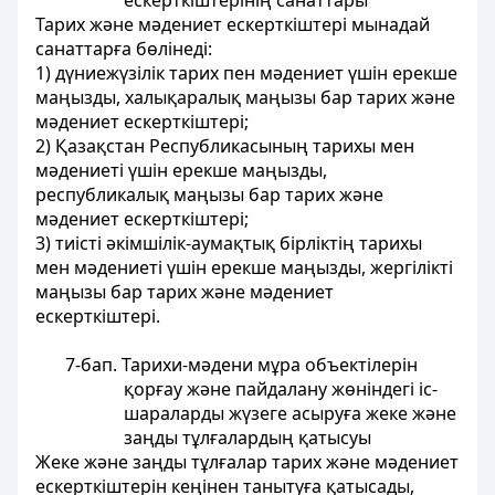
ескерткіштерінің санаттары
Тарих және мәдениет ескерткіштері мынадай
санаттарға бөлінеді:
1) дүниежүзілік тарих пен мәдениет үшін ерекше
маңызды, халықаралық маңызы бар тарих және
мәдениет ескерткіштері;
2) Қазақстан Республикасының тарихы мен
мәдениеті үшін ерекше маңызды,
республикалық маңызы бар тарих және
мәдениет ескерткіштері;
3) тиісті әкімшілік-аумақтық бірліктің тарихы
мен мәдениеті үшін ерекше маңызды, жергілікті
маңызы бар тарих және мәдениет
ескерткіштері.
7-бап. Тарихи-мәдени мұра объектілерін
қорғау және пайдалану жөніндегі іс-
шараларды жүзеге асыруға жеке және
заңды тұлғалардың қатысуы
Жеке және заңды тұлғалар тарих және мәдениет
ескерткіштерін кеңінен танытуға қатысады,