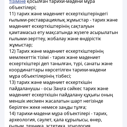
тізіміне
қосылған тарихи-мәдени мұра
объектілері;
11) тарих және мәдениет ескерткіштеріндегі
ғылыми-реставрациялық жұмыстар - тарих және
мәдениет ескерткіштерінің сақталуын
қамтамасыз ету мақсатында жүзеге асырылатын
ғылыми-зерттеу, жобалау және өндірістік
жұмыстар;
12) Тарих және мәдениет ескерткіштерінің
мемлекеттік тізімі - тарих және мәдениет
ескерткіштері деп танылған, түрі, санаты және
координаттары көрсетілген тарихи-мәдени
мұра объектілерінің тізбесі;
13) тарих және мәдениет ескерткішін
пайдаланушы - осы Заңға сәйкес тарих және
мәдениет ескерткішін пайдалану құқығы оның
меншік иесімен жасалатын шарт негізінде
берілген жеке немесе заңды тұлға;
14) тарихи-мәдени мұра объектілері - тарих,
археология, сәулет, қала құрылысы, өнер,
ғылым, техника, эстетика, этнология,