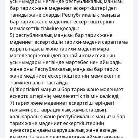
ұсынымдары негізінде республикалық маңызы
бар тарих және мәдениет ескерткіштері деп
таниды және оларды Республикалық маңызы
бар тарих және мәдениет ескерткіштерінің
мемлекеттік тізіміне қосады;
5) республикалық маңызы бар тарих және
мәдениет ескерткiшiн тарихи-мәдени сараптама
қорытындысы және тарихи-мәдени мұра
мәселелері жөніндегі арнайы комиссияның
ұсынымдары негізінде мәртебесінен айырады
және оны Республикалық маңызы бар тарих
және мәдениет ескерткіштерінің мемлекеттік
тізімінен алып тастайды;
6) Жергілікті маңызы бар тарих және мәдениет
ескерткіштерінің мемлекеттік тізімін келіседі;
7) тарих және мәдениет ескерткіштеріндегі
ғылыми-реставрациялық жұмыстардың,
халықаралық және республикалық маңызы бар
тарих және мәдениет ескерткіштерінің
аумақтарындағы шаруашылық және өзге де
қызметтің және оларды қорғау аймақтарының