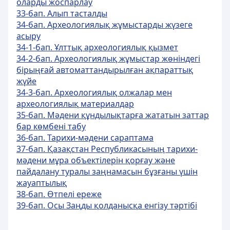
оларды жоспарлау
33-бап. Алып тасталды
34-бап. Археологиялық жұмыстарды жүзеге
асыру
34-1-бап. Ұлттық археологиялық қызмет
34-2-бап. Археологиялық жұмыстар жөніндегі
бірыңғай автоматтандырылған ақпараттық
жүйе
34-3-бап. Археологиялық олжалар мен
археологиялық материалдар
35-бап. Мәдени құндылықтарға жататын заттар
бар көмбені табу
36-бап. Тарихи-мәдени сараптама
37-бап. Қазақстан Республикасының тарихи-
мәдени мұра объектілерін қорғау және
пайдалану туралы заңнамасын бұзғаны үшін
жауаптылық
38-бап. Өтпелі ереже
39-бап. Осы Заңды қолданысқа енгізу тәртібі