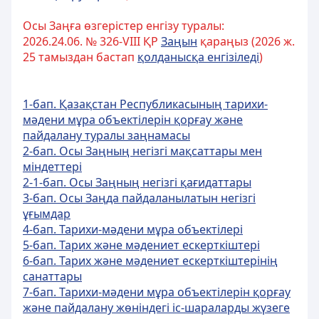
Осы Заңға өзгерістер енгізу туралы:
2026.24.06. № 326-VIII ҚР
Заңын
қараңыз (2026 ж.
25 тамыздан бастап
қолданысқа енгізіледі
)
1-бап. Қазақстан Республикасының тарихи-
мәдени мұра объектілерін қорғау және
пайдалану туралы заңнамасы
2-бап. Осы Заңның негізгі мақсаттары мен
міндеттері
2-1-бап. Осы Заңның негізгі қағидаттары
3-бап. Осы Заңда пайдаланылатын негізгі
ұғымдар
4-бап. Тарихи-мәдени мұра объектілері
5-бап. Тарих және мәдениет ескерткіштері
6-бап. Тарих және мәдениет ескерткіштерінің
санаттары
7-бап. Тарихи-мәдени мұра объектілерін қорғау
және пайдалану жөніндегі іс-шараларды жүзеге