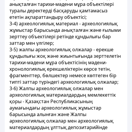
анықталған тарихи-мəдени мұра объектілері
туралы деректерді басқаруды қамтамасыз
ететін ақпараттандыру объектісі;
3-4) археологиялық материал - археологиялық
жұмыстар барысында анықталған жəне ғылыми
зерттеу объектілері ретінде құндылығы бар
заттар мен үлгілер;
3-5) жалпы археологиялық олжалар - ерекше
құндылығы жоқ жəне жиынтығында зерттелетін
тарихи-мəдени мұра объектісінің мəдени-
хронологиялық ерекшеліктерін көрсе тетін,
фрагменттер, бөлшектер немесе көптеген бір
типті заттар түріндегі археологиялық олжалар;
3-6) Жалпы археологиялық олжалар мен
археологиялық материалдардың мемлекеттік
қоры - Қазақстан Республикасының
аумағындағы археологиялық жұмыстар
барысында алынған жəне Жалпы
археологиялық олжалар мен археологиялық
материалдардың ұлттық депозитарийінде