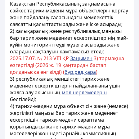
Қазақстан Республикасының заңнамасына
сәйкес тарихи-мәдени мұра объектілерін қорғау
және пайдалану саласындағы мемлекеттік
саясатты қалыптастырады және іске асырады;
2) халықаралық және республикалық маңызы
бар тарих және мәдениет ескерткіштерінің жай-
күйін мониторингтеуді жүзеге асырады және
олардың сақталуын қамтамасыз етеді;
2025.17.07. № 213-VIII ҚР
Заңымен
3) тармақша
өзгертілді (2026 ж. 19 қаңтардан бастап
қолданысқа енгізілді) (
бұр.ред.қара
)
3) республикалық меншiктегi тарих және
мәдениет ескерткіштерін пайдаланғаны үшiн
жалға алу ақысының
мөлшерлемелерін
белгiлейдi;
4) тарихи-мәдени мұра объектісін және (немесе)
жергілікті маңызы бар тарих және мәдениет
ескерткішін тарихи-мәдени сараптама
қорытындысы және тарихи-мәдени мұра
мәселелері жөніндегі арнайы комиссияның