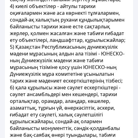
4) киелі объектілер - айтулы тарихи
оқиғалармен және аса көрнекті тұлғалармен,
сондай-ақ халықтың рухани құндылықтарымен
байланысты тарихи және есте сақтарлық
жерлер, қолмен жасалған және табиғи ғибадат
ету объектілері, ландшафттар, құрылысжайлар;
5) Қазақстан Республикасының дүниежүзілік
мәдени мұрасының алдын ала тізімі - ЮНЕСКО-
ның Дүниежүзілік мәдени және табиғи
мұрасының тізіміне қосу үшін ЮНЕСКО-ның
Дүниежүзілік мұра комитетіне ұсынылатын
тарих және мәдениет ескерткіштерінің тізбесі;
6) қала құрылысы және сәулет ескерткіштері -
сәулет ансамбльдері мен кешендері, тарихи
орталықтар, орамдар, алаңдар, көшелер,
азаматтық, тұрғын үй, өнеркәсіптік, әскери,
ғибадат ету сәулеті, халық сәулетшілігі
құрылысжайлары, сондай-ақ олармен
байланысты монументтік, сәндік-қолданбалы
және бақ-саябақ өнері туындылары, табиғи