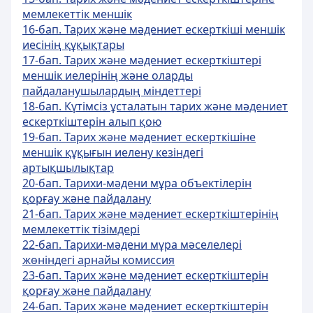
мемлекеттік меншік
16-бап. Тарих және мәдениет ескерткіші меншік
иесінің құқықтары
17-бап. Тарих және мәдениет ескерткiштерi
меншік иелерінің және оларды
пайдаланушылардың міндеттері
18-бап. Күтімсіз ұсталатын тарих және мәдениет
ескерткіштерін алып қою
19-бап. Тарих және мәдениет ескерткішіне
меншік құқығын иелену кезіндегі
артықшылықтар
20-бап. Тарихи-мәдени мұра объектілерін
қорғау және пайдалану
21-бап. Тарих және мәдениет ескерткіштерінің
мемлекеттік тізімдері
22-бап. Тарихи-мәдени мұра мәселелері
жөніндегі арнайы комиссия
23-бап. Тарих және мәдениет ескерткіштерін
қорғау және пайдалану
24-бап. Тарих және мәдениет ескерткіштерін