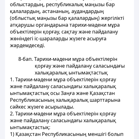
облыстардың, республикалық маңызы бар
қалалардың, астананың, аудандардың
(облыстық маңызы бар қалалардың) жергілікті
атқарушы органдарына тарихи-мәдени мұра
объектілерін қорғау, сақтау және пайдалану
жөніндегі іс-шараларды жүзеге асыруға
жәрдемдеседі.
8-бап. Тарихи-мәдени мұра объектілерін
қорғау және пайдалану саласындағы
халықаралық ынтымақтастық
1. Тарихи-мәдени мұра объектілерін қорғау
және пайдалану саласындағы халықаралық
ынтымақтастық осы Заңға және Қазақстан
Республикасының халықаралық шарттарына
сәйкес жүзеге асырылады.
2. Тарихи-мәдени мұра объектілерін қорғау
және пайдалану саласындағы халықаралық
ынтымақтастық:
1) Қазақстан Республикасының меншігі болып