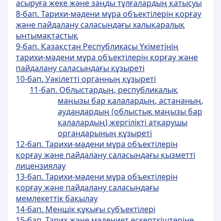
асыруға жеке және заңды тұлғалардың қатысуы
8-бап. Тарихи-мәдени мұра объектілерін қорғау
және пайдалану саласындағы халықаралық
ынтымақтастық
9-бап. Қазақстан Республикасы Үкіметінің
тарихи-мәдени мұра объектілерін қорғау және
пайдалану саласындағы құзыреті
10-бап. Уәкілетті органның құзыреті
11-бап. Облыстардың, республикалық
маңызы бар қалалардың, астананың,
аудандардың (облыстық маңызы бар
қалалардың) жергiлiктi атқарушы
органдарының құзыретi
12-бап. Тарихи-мəдени мұра объектілерін
қорғау жəне пайдалану саласындағы қызметті
лицензиялау
13-бап. Тарихи-мәдени мұра объектілерін
қорғау және пайдалану саласындағы
мемлекеттік бақылау
14-бап. Меншік құқығы субъектілері
15-бап. Тарих және мәдениет ескерткіштеріне