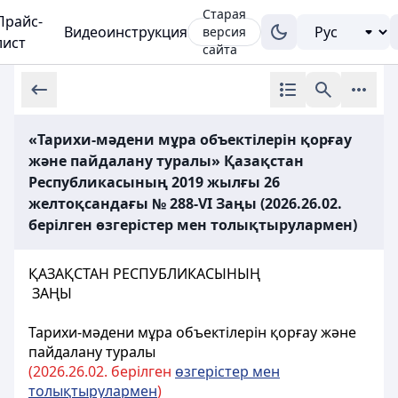
Старая
Прайс-
Видеоинструкция
версия
лист
сайта
«Тарихи-мәдени мұра объектілерін қорғау
және пайдалану туралы» Қазақстан
Республикасының 2019 жылғы 26
желтоқсандағы № 288-VІ Заңы (2026.26.02.
берілген өзгерістер мен толықтырулармен)
ҚАЗАҚСТАН РЕСПУБЛИКАСЫНЫҢ
ЗАҢЫ
Тарихи-мәдени мұра объектілерін қорғау және
пайдалану туралы
(2026.26.02. берілген
өзгерістер мен
толықтырулармен
)