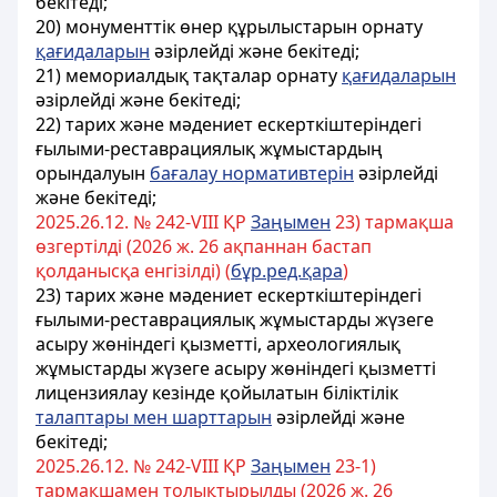
бекітеді;
20) монументтік өнер құрылыстарын орнату
қағидаларын
әзірлейді және бекітеді;
21) мемориалдық тақталар орнату
қағидаларын
әзірлейді және бекітеді;
22) тарих және мәдениет ескерткіштеріндегі
ғылыми-реставрациялық жұмыстардың
орындалуын
бағалау нормативтерін
әзірлейді
және бекітеді;
2025.26.12. № 242-VIIІ ҚР
Заңымен
23) тармақша
өзгертілді (2026 ж. 26 ақпаннан бастап
қолданысқа енгізілді) (
бұр.ред.қара
)
23) тарих және мәдениет ескерткіштеріндегі
ғылыми-реставрациялық жұмыстарды
жүзеге
асыру жөніндегі қызметті,
археологиялық
жұмыстарды жүзеге асыру жөніндегі қызметті
лицензиялау кезінде қойылатын біліктілік
талаптары мен шарттарын
әзірлейді және
бекiтедi;
2025.26.12. № 242-VIIІ ҚР
Заңымен
23-1)
тармақшамен толықтырылды (2026 ж. 26