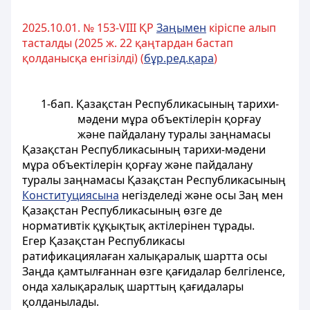
2025.10.01. № 153-VIII ҚР
Заңымен
кіріспе алып
тасталды (2025 ж. 22 қаңтардан бастап
қолданысқа енгізілді) (
бұр.ред.қара
)
1-бап. Қазақстан Республикасының тарихи-
мәдени мұра объектілерін қорғау
және пайдалану туралы заңнамасы
Қазақстан Республикасының тарихи-мәдени
мұра объектілерін қорғау және пайдалану
туралы заңнамасы Қазақстан Республикасының
Конституциясына
негiзделедi және осы Заң мен
Қазақстан Республикасының өзге де
нормативтiк құқықтық актiлерiнен тұрады.
Егер Қазақстан Республикасы
ратификациялаған халықаралық шартта осы
Заңда қамтылғаннан өзге қағидалар белгіленсе,
онда халықаралық шарттың қағидалары
қолданылады.