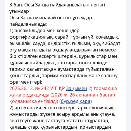
3-бап. Осы Заңда пайдаланылатын негізгі
ұғымдар
Осы Заңда мынадай негізгі ұғымдар
пайдаланылады:
1) ансамбльдер мен кешендер -
фортификациялық, сарай, тұрғын үй, қоғамдық,
әкімшілік, сауда, өндірістік, ғылыми, оқу, ғибадат
ету мақсатындағы оқшауландырылған немесе
біріктірілген ескерткіштердің, құрылыстар мен
құрылысжайлардың топтары, оның ішінде
тарихи қалыптасқан аумақтарда тұйықталған
қоныстардың тарихи жоспарлану және салыну
фрагменттері;
2025.26.12. № 242-VIIІ ҚР
Заңымен
2) тармақша
жаңа редакцияда (2026 ж. 26 ақпаннан бастап
қолданысқа енгізілді) (
бұр.ред.қара
)
2) археология ескерткіштері - археологиялық
жұмыстарды жүзеге асыру арқылы анықтауға,
зерттеуге жəне сақтауға жататын тұрақтар,
қалашықтар, құрылыстардың, қоныстардың,