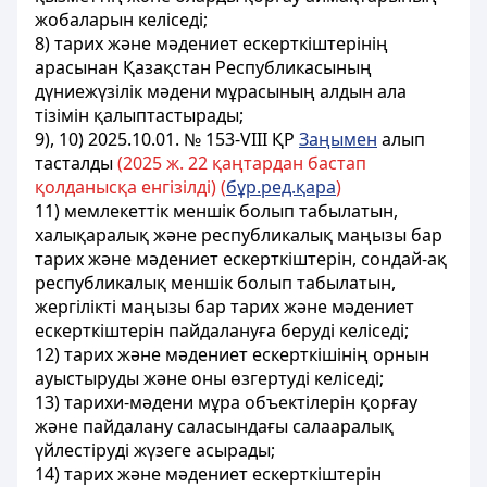
жобаларын келіседі;
8) тарих және мәдениет ескерткіштерінің
арасынан Қазақстан Республикасының
дүниежүзілік мәдени мұрасының алдын ала
тізімін қалыптастырады;
9), 10) 2025.10.01. № 153-VIII ҚР
Заңымен
алып
тасталды
(2025 ж. 22 қаңтардан бастап
қолданысқа енгізілді) (
бұр.ред.қара
)
11) мемлекеттік меншік болып табылатын,
халықаралық және республикалық маңызы бар
тарих және мәдениет ескерткіштерін, сондай-ақ
республикалық меншік болып табылатын,
жергілікті маңызы бар тарих және мәдениет
ескерткіштерін пайдалануға беруді келіседі;
12) тарих және мәдениет ескерткішінің орнын
ауыстыруды және оны өзгертуді келіседі;
13) тарихи-мәдени мұра объектілерін қорғау
және пайдалану саласындағы салааралық
үйлестіруді жүзеге асырады;
14) тарих және мәдениет ескерткіштерін