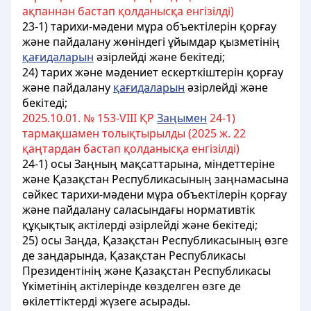
ақпаннан бастап қолданысқа енгізілді)
23-1) тарихи-мəдени мұра объектілерін қорғау
жəне пайдалану жөніндегі ұйымдар қызметінің
қағидаларын
əзірлейді жəне бекітеді;
24) тарих және мәдениет ескерткіштерін қорғау
және пайдалану
қағидаларын
әзірлейді және
бекітеді;
2025.10.01. № 153-VIII ҚР
Заңымен
24-1)
тармақшамен толықтырылды (2025 ж. 22
қаңтардан бастап қолданысқа енгізілді)
24-1) осы Заңның мақсаттарына, міндеттеріне
және Қазақстан Республикасының заңнамасына
сәйкес тарихи-мәдени мұра объектілерін қорғау
және пайдалану саласындағы нормативтік
құқықтық актілерді әзірлейді және бекітеді;
25) осы Заңда, Қазақстан Республикасының өзге
де заңдарында, Қазақстан Республикасы
Президентінің және Қазақстан Республикасы
Үкіметінің актілерінде көзделген өзге де
өкілеттіктерді жүзеге асырады.