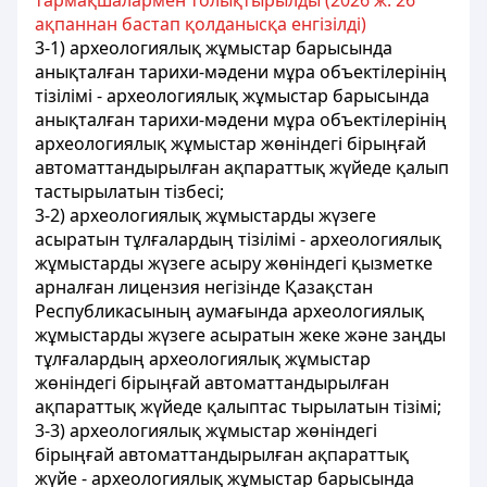
тармақшалармен толықтырылды (2026 ж. 26
ақпаннан бастап қолданысқа енгізілді)
3-1) археологиялық жұмыстар барысында
анықталған тарихи-мəдени мұра объектілерінің
тізілімі - археологиялық жұмыстар барысында
анықталған тарихи-мəдени мұра объектілерінің
археологиялық жұмыстар жөніндегі бірыңғай
автоматтандырылған ақпараттық жүйеде қалып
тастырылатын тізбесі;
3-2) археологиялық жұмыстарды жүзеге
асыратын тұлғалардың тізілімі - археологиялық
жұмыстарды жүзеге асыру жөніндегі қызметке
арналған лицензия негізінде Қазақстан
Республикасының аумағында археологиялық
жұмыстарды жүзеге асыратын жеке жəне заңды
тұлғалардың археологиялық жұмыстар
жөніндегі бірыңғай автоматтандырылған
ақпараттық жүйеде қалыптас тырылатын тізімі;
3-3) археологиялық жұмыстар жөніндегі
бірыңғай автоматтандырылған ақпараттық
жүйе - археологиялық жұмыстар барысында