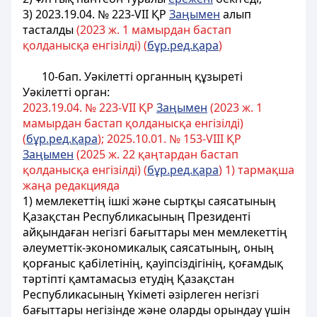
3) 2023.19.04. № 223-VІІ ҚР
Заңымен
алып
тасталды
(2023 ж. 1 мамырдан бастап
қолданысқа енгізілді) (
бұр.ред.қара
)
10-бап. Уәкілетті органның құзыреті
Уәкілетті орган:
2023.19.04. № 223-VІІ ҚР
Заңымен
(2023 ж. 1
мамырдан бастап қолданысқа енгізілді)
(
бұр.ред.қара
); 2025.10.01. № 153-VIII ҚР
Заңымен
(2025 ж. 22 қаңтардан бастап
қолданысқа енгізілді) (
бұр.ред.қара
) 1) тармақша
жаңа редакцияда
1) мемлекеттің ішкі және сыртқы саясатының
Қазақстан Республикасының Президенті
айқындаған негізгі бағыттары мен мемлекеттің
әлеуметтік-экономикалық саясатының, оның
қорғаныс қабілетінің, қауіпсіздігінің, қоғамдық
тәртіпті қамтамасыз етудің Қазақстан
Республикасының Үкіметі әзірлеген негізгі
бағыттары негізінде және оларды орындау үшін