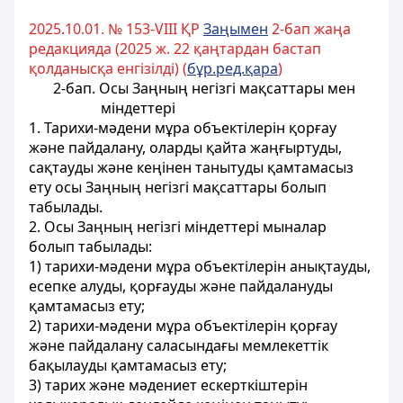
2025.10.01. № 153-VIII ҚР
Заңымен
2-бап жаңа
редакцияда (2025 ж. 22 қаңтардан бастап
қолданысқа енгізілді) (
бұр.ред.қара
)
2-бап. Осы Заңның негізгі мақсаттары мен
міндеттері
1. Тарихи-мәдени мұра объектілерін қорғау
және пайдалану, оларды қайта жаңғыртуды,
сақтауды және кеңінен танытуды қамтамасыз
ету осы Заңның негізгі мақсаттары болып
табылады.
2. Осы Заңның негізгі міндеттері мыналар
болып табылады:
1) тарихи-мәдени мұра объектілерін анықтауды,
есепке алуды, қорғауды және пайдалануды
қамтамасыз ету;
2) тарихи-мәдени мұра объектілерін қорғау
және пайдалану саласындағы мемлекеттік
бақылауды қамтамасыз ету;
3) тарих және мәдениет ескерткіштерін