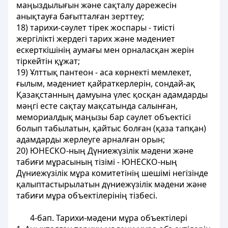
маңыздылығын және сақталу дәрежесін
анықтауға бағытталған зерттеу;
18) тарихи-сәулет тірек жоспары - тиісті
жергілікті жердегі тарих және мәдениет
ескерткішінің аумағы мен орналасқан жерін
тіркейтін құжат;
19) Ұлттық пантеон - аса көрнекті мемлекет,
ғылым, мәдениет қайраткерлерін, сондай-ақ
Қазақстанның дамуына үлес қосқан адамдарды
мәңгі есте сақтау мақсатында салынған,
мемориалдық маңызы бар сәулет объектісі
болып табылатын, қайтыс болған (қаза тапқан)
адамдарды жерлеуге арналған орын;
20) ЮНЕСКО-ның Дүниежүзілік мәдени және
табиғи мұрасының тізімі - ЮНЕСКО-ның
Дүниежүзілік мұра комитетінің шешімі негізінде
қалыптастырылатын дүниежүзілік мәдени және
табиғи мұра объектілерінің тізбесі.
4-бап. Тарихи-мәдени мұра объектілері