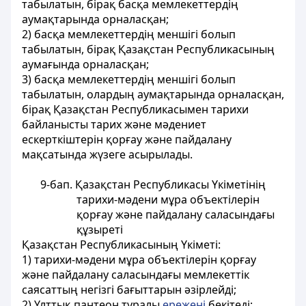
табылатын, бірақ басқа мемлекеттердің
аумақтарында орналасқан;
2) басқа мемлекеттердің меншігі болып
табылатын, бірақ Қазақстан Республикасының
аумағында орналасқан;
3) басқа мемлекеттердің меншігі болып
табылатын, олардың аумақтарында орналасқан,
бірақ Қазақстан Республикасымен тарихи
байланысты тарих және мәдениет
ескерткіштерін қорғау және пайдалану
мақсатында жүзеге асырылады.
9-бап. Қазақстан Республикасы Үкіметінің
тарихи-мәдени мұра объектілерін
қорғау және пайдалану саласындағы
құзыреті
Қазақстан Республикасының Үкіметі:
1) тарихи-мәдени мұра объектілерін қорғау
және пайдалану саласындағы мемлекеттік
саясаттың негізгі бағыттарын әзірлейді;
2) Ұлттық пантеон туралы
ережені
бекітеді;