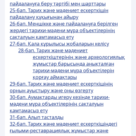
пайдалануға беру тәртібі мен шарттары
25-бап. Тарих және мәдениет ескерткішін
пайдалану құқығынан айыру
26-бап. Меншікке және пайдалануға берілген
жердегі тарихи-мәдени мұра объектілерінің
сақталуын қамтамасыз ету
27-бап. Қала құрылысы жобаларын келісу
28-бап. Тарих жəне мəдениет
ескерткіштерінің жəне археологиялық
жұмыстар барысында анықталған
тарихи-мəдени мұра объектілерін
қорғау аймақтары
29-бап. Тарих және мәдениет ескерткішінің
орнын ауыстыру және оны өзгерту
30-бап. Аумақтарды игеру кезінде тарихи-
мәдени мұра объектілерінің сақталуын
қамтамасыз ету
31-бап. Алып тасталды
32-бап. Тарих және мәдениет ескерткішіндегі
ғылыми-реставрациялық жұмыстар және