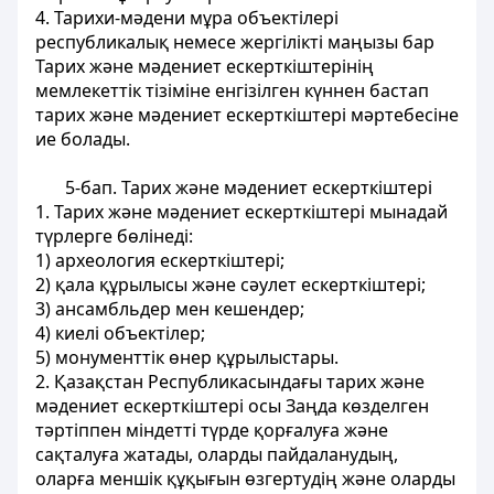
4. Тарихи-мәдени мұра объектілері
республикалық немесе жергілікті маңызы бар
Тарих және мәдениет ескерткіштерінің
мемлекеттік тізіміне енгізілген күннен бастап
тарих және мәдениет ескерткіштері мәртебесіне
ие болады.
5-бап. Тарих және мәдениет ескерткіштері
1. Тарих және мәдениет ескерткіштері мынадай
түрлерге бөлінеді:
1) археология ескерткіштері;
2) қала құрылысы және сәулет ескерткіштері;
3) ансамбльдер мен кешендер;
4) киелі объектілер;
5) монументтік өнер құрылыстары.
2. Қазақстан Республикасындағы тарих және
мәдениет ескерткiштерi осы Заңда көзделген
тәртiппен мiндеттi түрде қорғалуға және
сақталуға жатады, оларды пайдаланудың,
оларға меншік құқығын өзгертудің және оларды