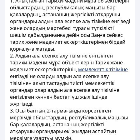
1. Анықталған тарихи-мәдени мұра объектілерін
облыстардың, республикалық маңызы бар
қалалардың, астананың жергілікті атқарушы
органдары алдын ала есепке алу тізіміне енгізеді
және олардың мәртебесі туралы түпкілікті
шешім қабылданғанға дейін осы Заңға сәйкес
тарих және мәдениет ескерткіштерімен бірдей
қорғалуға жатады.
2. Алдын ала есепке алу тізіміне енгізілген
тарихи-мәдени мұра объектілерін Тарих және
мәдениет ескерткіштерінің
мемлекеттік тізіміне
енгізуді не оларды алдын ала есепке алу
тізімінен алып тастауды тиісті мемлекеттік
органдар олар алдын ала есепке алу тізіміне
енгізілген күннен бастап үш жыл ішінде
жүргізеді.
3. Осы баптың 2-тармағында көрсетілген
мерзімді облыстардың, республикалық маңызы
бар қалалардың, астананың жергілікті
атқарушы органдары екі жылдан аспайтын
мерзімге ұзартуы мүмкін.