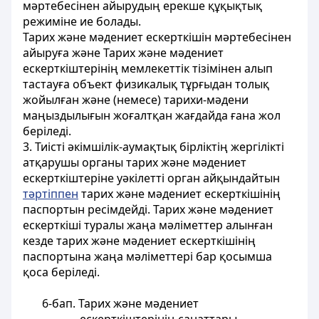
мәртебесінен айырудың ерекше құқықтық
режиміне ие болады.
Тарих және мәдениет ескерткiшiн мәртебесiнен
айыруға және Тарих және мәдениет
ескерткіштерінің мемлекеттік тізімінен алып
тастауға объект физикалық тұрғыдан толық
жойылған және (немесе) тарихи-мәдени
маңыздылығын жоғалтқан жағдайда ғана жол
беріледі.
3. Тиісті әкімшілік-аумақтық бірліктің жергілікті
атқарушы органы тарих және мәдениет
ескерткіштеріне уәкілетті орган айқындайтын
тәртіппен
тарих және мәдениет ескерткішінің
паспортын ресімдейді. Тарих және мәдениет
ескерткіші туралы жаңа мәліметтер алынған
кезде тарих және мәдениет ескерткішінің
паспортына жаңа мәліметтері бар қосымша
қоса беріледі.
6-бап. Тарих және мәдениет