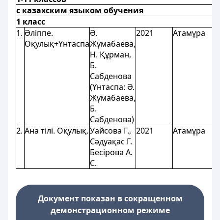
с казахским языком обучения
1 класс
1.
Әліппе.
Ә.
2021
Атамұра
Оқулық+Үнтаспа
Жұмабаева,
Н. Құрман,
Б.
Сабденова
(Үнтаспа: Ә.
Жұмабаева,
Б.
Сабденова)
2.
Ана тілі. Оқулық.
Уайсова Г.,
2021
Атамұра
Сәдуақас Г.
Бесірова А.
С.
Документ показан в сокращенном
демонстрационном режиме