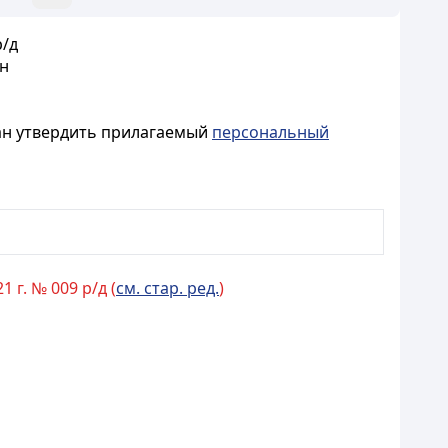
р/д
ан
ан утвердить прилагаемый
персональный
 г. № 009 р/д (
см. стар. ред.
)