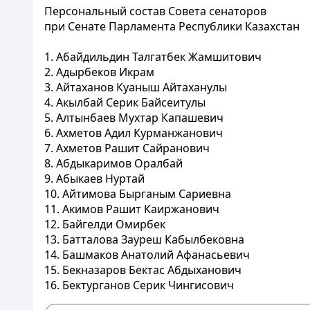
Персональный состав Совета сенаторов
при Сенате Парламента Республики Казахстан
1. Абайдильдин Талгатбек Жамшитович
2. Адырбеков Икрам
3. Айтаханов Куаныш Айтаханулы
4. Акылбай Серик Байсеитулы
5. Алтынбаев Мухтар Капашевич
6. Ахметов Адил Курманжанович
7. Ахметов Рашит Сайранович
8. Абдыкаримов Оралбай
9. Абыкаев Нуртай
10. Айтимова Бырганым Сариевна
11. Акимов Рашит Каиржанович
12. Байгелди Омирбек
13. Батталова Зауреш Кабылбековна
14. Башмаков Анатолий Афанасьевич
15. Бекназаров Бектас Абдыханович
16. Бектурганов Серик Чингисович