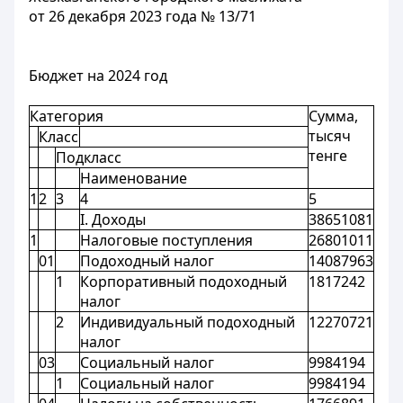
от 26 декабря 2023 года № 13/71
Бюджет на 2024 год
Категория
Сумма,
тысяч
Класс
тенге
Подкласс
Наименование
1
2
3
4
5
I. Доходы
38651081
1
Налоговые поступления
26801011
01
Подоходный налог
14087963
1
Корпоративный подоходный
1817242
налог
2
Индивидуальный подоходный
12270721
налог
03
Социальный налог
9984194
1
Социальный налог
9984194