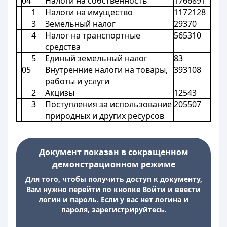
04
Налоги на собственность
1766891
1
Налоги на имущество
1172128
3
Земельный налог
29370
4
Налог на транспортные
565310
средства
5
Единый земельный налог
83
05
Внутренние налоги на товары,
393108
работы и услуги
2
Акцизы
12543
3
Поступления за использование
205507
природных и других ресурсов
Документ показан в сокращенном
демонстрационном режиме
Для того, чтобы получить доступ к документу,
Вам нужно перейти по кнопке Войти и ввести
логин и пароль. Если у вас нет логина и
пароля, зарегистрируйтесь.