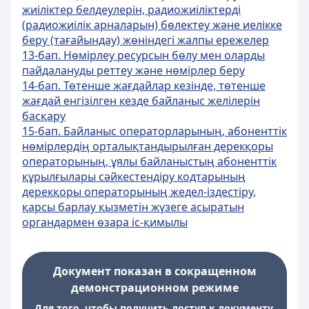
жиіліктер белдеулерін, радиожиіліктерді
(радиожиілік арналарын) бөлектеу және иелікке
беру (тағайындау) жөніндегі жалпы ережелер
13-бап. Нөмірлеу ресурсын бөлу мен оларды
пайдалануды реттеу және нөмірлер беру
14-бап. Төтенше жағдайлар кезінде, төтенше
жағдай енгізілген кезде байланыс желілерін
басқару
15-бап. Байланыс операторларының, абоненттік
нөмірлердің орталықтандырылған дерекқоры
операторының, ұялы байланыстың абоненттік
құрылғылары сәйкестендіру кодтарының
дерекқоры операторының жедел-іздестіру,
қарсы барлау қызметін жүзеге асыратын
органдармен өзара іс-қимылы
Документ показан в сокращенном
демонстрационном режиме
Для того, чтобы получить доступ к документу,