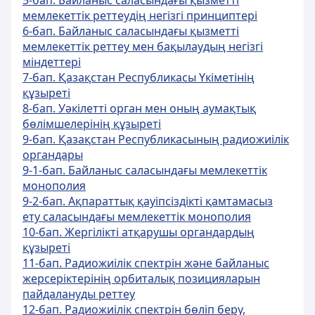
5-бап. Байланыс саласындағы қызметті
мемлекеттік реттеудің негізгі принциптері
6-бап. Байланыс саласындағы қызметті
мемлекеттік реттеу мен бақылаудың негізгі
міндеттері
7-бап. Қазақстан Республикасы Үкіметінің
құзыреті
8-бап. Уәкілетті орган мен оның аумақтық
бөлімшелерінің құзыреті
9-бап. Қазақстан Республикасының радиожиілік
органдары
9-1-бап. Байланыс саласындағы мемлекеттік
монополия
9-2-бап. Ақпараттық қауіпсіздікті қамтамасыз
ету саласындағы мемлекеттік монополия
10-бап. Жергілікті атқарушы органдардың
құзыреті
11-бап. Радиожиілік спектрін және байланыс
жерсеріктерінің орбиталық позицияларын
пайдалануды реттеу
12-бап. Радиожиілік спектрін бөліп беру,