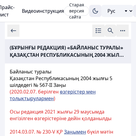
Старая
Прайс-
Видеоинструкция
версия
лист
сайта
(БҰРЫНҒЫ РЕДАКЦИЯ) «БАЙЛАНЫС ТУРАЛЫ»
ҚАЗАҚСТАН РЕСПУБЛИКАСЫНЫҢ 2004 ЖЫЛ...
Байланыс туралы
Қазақстан Республикасының 2004 жылғы 5
шілдедегі № 567-II
Заңы
(20
20.02.07. берілген
өзгерістер мен
толықтырулармен
)
Осы редакция 2021 жылғы 29 маусымда
енгізілген өзгерістеріне дейін қолданылды
2014.03.07. № 230-V ҚР
Заңымен
бүкіл мәтін