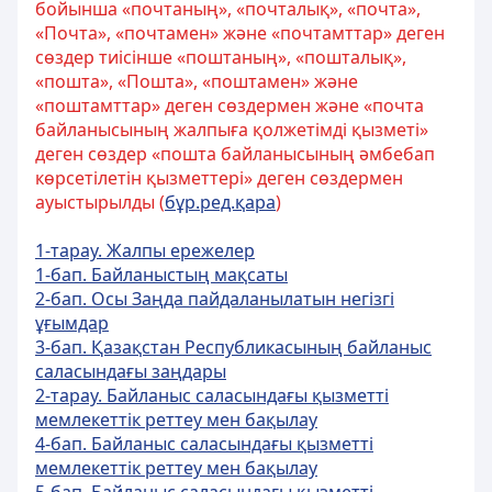
бойынша «почтаның», «почталық», «почта»,
«Почта», «почтамен» және «почтамттар» деген
сөздер тиісінше «поштаның», «пошталық»,
«пошта», «Пошта», «поштамен» және
«поштамттар» деген сөздермен және «почта
байланысының жалпыға қолжетімді қызметі»
деген сөздер «пошта байланысының әмбебап
көрсетілетін қызметтері» деген сөздермен
ауыстырылды (
бұр.ред.қара
)
1-тарау. Жалпы ережелер
1-бап. Байланыстың мақсаты
2-бап. Осы Заңда пайдаланылатын негізгі
ұғымдар
3-бап. Қазақстан Республикасының байланыс
саласындағы заңдары
2-тарау. Байланыс саласындағы қызметті
мемлекеттік реттеу мен бақылау
4-бап. Байланыс саласындағы қызметті
мемлекеттік реттеу мен бақылау