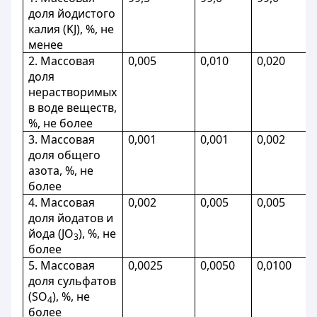
доля йодистого
калия (KJ), %, не
менее
2. Массовая
0,005
0,010
0,020
доля
нерастворимых
в воде веществ,
%, не более
3. Массовая
0,001
0,001
0,002
доля общего
азота, %, не
более
4. Массовая
0,002
0,005
0,005
доля йодатов и
йода (JО
), %, не
3
более
5. Массовая
0,0025
0,0050
0,0100
доля сульфатов
(SО
), %, не
4
более