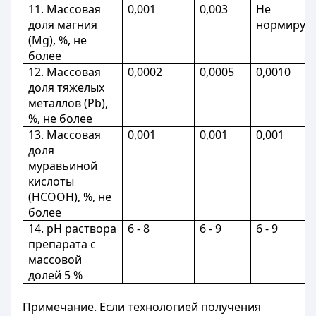
11. Массовая
0,001
0,003
Не
доля магния
нормируе
(Mg), %, не
более
12. Массовая
0,0002
0,0005
0,0010
доля тяжелых
металлов (Рb),
%, не более
13. Массовая
0,001
0,001
0,001
доля
муравьиной
кислоты
(НСООН), %, не
более
14. рН раствора
6 - 8
6 - 9
6 - 9
препарата с
массовой
долей 5 %
Примечание. Если технологией получения