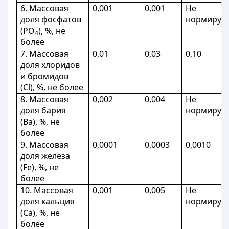
6. Массовая
0,001
0,001
Не
доля фосфатов
нормируе
(РО
), %, не
4
более
7. Массовая
0,01
0,03
0,10
доля хлоридов
и бромидов
(Сl), %, не более
8. Массовая
0,002
0,004
Не
доля бария
нормируе
(Ва), %, не
более
9. Массовая
0,0001
0,0003
0,0010
доля железа
(Fe), %, не
более
10. Массовая
0,001
0,005
Не
доля кальция
нормируе
(Са), %, не
более