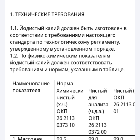
1. ТЕХНИЧЕСКИЕ ТРЕБОВАНИЯ
1.1. Йодистый калий должен быть изготовлен в
соответствии с требованиями настоящего
стандарта по технологическому регламенту,
утвержденному в установленном порядке.
1.2. По физико-химическим показателям
йодистый калий должен соответствовать
требованиям и нормам, указанным в таблице.
Наименование
Норма
показателя
Химически
Чистый
Чистый (ч.
чистый
для
ОКП
(х.ч.)
анализа
26 2113 03
ОКП
(ч.д.а.)
01
26 2113
ОКП
0373 10
26 2113
0372 00
1. Массовая
99,5
99,0
99,0