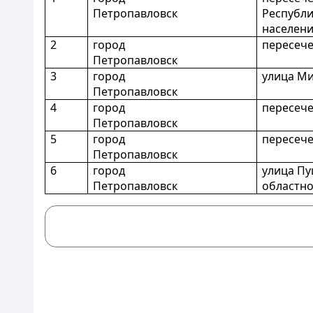
Петропавловск
Республи
населени
2
город
пересече
Петропавловск
3
город
улица Ми
Петропавловск
4
город
пересече
Петропавловск
5
город
пересече
Петропавловск
6
город
улица Пу
Петропавловск
областно