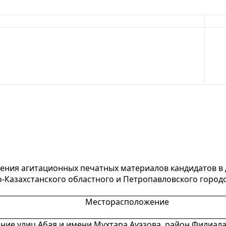
щения агитационных печатных материалов кандидатов в
о-Казахстанского областного и Петропавловского город
Месторасположение
ние улиц Абая и имени Мухтара Ауэзова, район Филиал