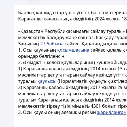
Барлық кандидаттар үшін үгіттік баспа матери
Қарағанды қаласының әкімдігінің 2024 жылғы 1
«Қазақстан Республикасындағы сайлау туралы»
мемлекеттік басқару және өзін-өзі басқару ту
Заңының
27 бабына
сәйкес, Қарағанды қаласыны
1. Осы қаулының
қосымшасына
сәйкес қалалық 
орындар белгіленсін.
2. Әкімдіктің келесі қаулыларының күші жойылд
1) Қарағанды қаласы әкімдігінің 2014 жылғы 13
мәслихаттар депутаттарын сайлау кезінде үгіт
туралы»
қаулысы
(Нормативтік құқықтық актілерд
2) Қарағанды қаласы әкімдігінің 2017 жылғы 29
мәслихаттар депутаттарын сайлау кезінде үгіт
туралы» Қарағанды қаласы әкімдігінің 2014 жыл
мемлекеттік тіркеу тізілімінде № 4301 болып тірк
3. Осы қаулы оның алғашқы ресми
жарияланған