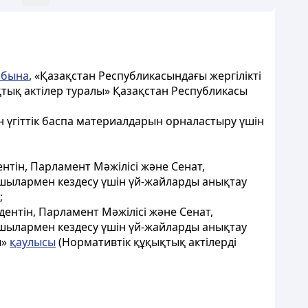
абына
, «Қазақстан Республикасындағы жергілікті
қтық актілер туралы» Қазақстан Республикасы
 үгіттік баспа материалдарын орналастыру үшін
нтін, Парламент Мәжілісі және Сенат,
ушылармен кездесу үшін үй-жайларды анықтау
;
ентін, Парламент Мәжілісі және Сенат,
ушылармен кездесу үшін үй-жайларды анықтау
ы»
қаулысы
(Нормативтік құқықтық актілерді