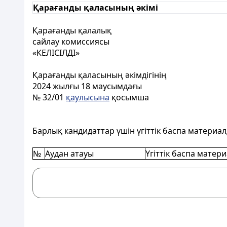
Қарағанды қаласының әкімі
Қарағанды қалалық
сайлау комиссиясы
«КЕЛIСIЛДI»
Қарағанды қаласының
әкімдігінің
2024 жылғы 18
маусымдағы
№ 32/01
қаулысына
қосымша
Барлық кандидаттар үшін үгiттiк баспа матери
№
Аудан атауы
Үгіттік баспа мате