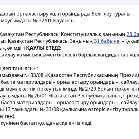
алдарын орналастыру үшін орындарды белгілеу туралы
8 маусымдағы № 32/01 Қаулысы
 Қазақстан Республикасы Конституциялық заңының
28 б
ралы» Қазақстан Республикасы Заңының
31 бабына
, «Құқы
ң әкімдігі
ҚАУЛЫ ЕТЕДІ:
сайлау комиссиясымен бірлесіп барлық кандидаттар үшін
ы деп танылсын:
 тамыздағы № 33/08 «Қазақстан Республикасының Президе
тік баспа материалдарын орналастыру орындарын, сайла
і мемлекеттік тіркеу тізілімінде № 2729 болып тіркелген)
 маусымдағы № 26/01 «Қазақстан Республикасының Презид
тік баспа материалдарын орналастыру орындарын, сайла
ғы 13 тамыздағы № 33/08 қаулысына өзгеріс енгізу турал
елген).
күнінен бастап қолданысқа енгізіледі.