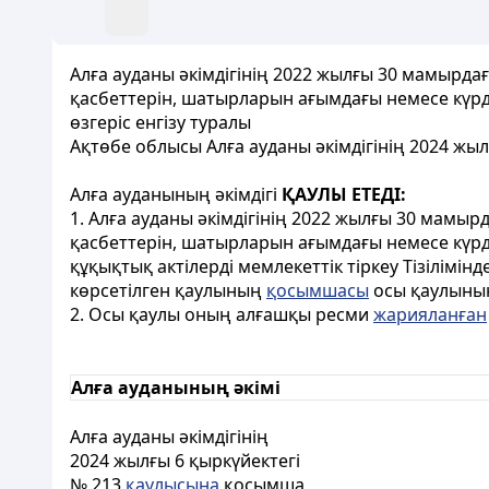
Алға ауданы әкімдігінің 2022 жылғы 30 мамырдағ
қасбеттерін, шатырларын ағымдағы немесе күрд
өзгеріс енгізу туралы
Ақтөбе облысы Алға ауданы әкімдігінің 2024 жы
Алға ауданының әкімдігі
ҚАУЛЫ ЕТЕДІ:
1. Алға ауданы әкімдігінің 2022 жылғы 30 мамыр
қасбеттерін, шатырларын ағымдағы немесе күрде
құқықтық актілерді мемлекеттік тіркеу Тізілімін
көрсетілген қаулының
қосымшасы
осы қаулын
2. Осы қаулы оның алғашқы ресми
жарияланған
Алға ауданының әкімі
Алға ауданы әкімдігінің
2024 жылғы 6 қыркүйектегі
№ 213
қаулысына
қосымша