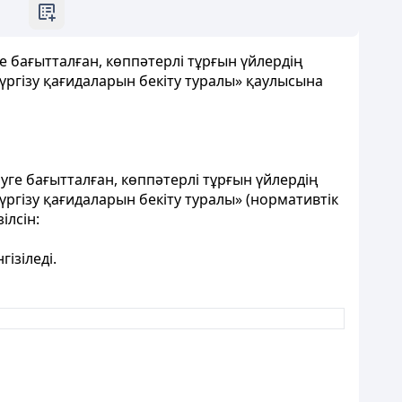
е бағытталған, көппәтерлі тұрғын үйлердің
ргізу қағидаларын бекіту туралы» қаулысына
руге бағытталған, көппәтерлі тұрғын үйлердің
ргізу қағидаларын бекіту туралы» (нормативтік
ілсін:
ізіледі.