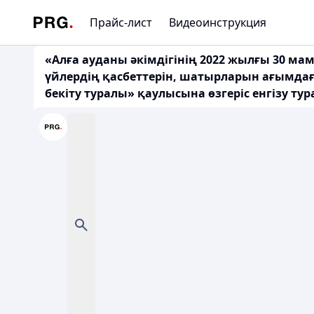
Прайс-лист
Видеоинструкция
«Алға ауданы әкімдігінің 2022 жылғы 30 мам
үйлердің қасбеттерін, шатырларын ағымдағ
бекіту туралы» қаулысына өзгеріс енгізу ту