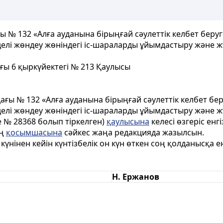
ы № 132 «Алға ауданына бірыңғай сәулеттік келбет беруг
елі жөндеу жөніндегі іс-шараларды ұйымдастыру және жү
лғы 6 қыркүйектегі № 213 Қаулысы
дағы № 132 «Алға ауданына бірыңғай сәулеттік келбет бе
лі жөндеу жөніндегі іс-шараларды ұйымдастыру және жү
де № 28368 болып тіркелген)
қаулысына
келесі өзгеріс енгіз
ың
қосымшасына
сәйкес жаңа редакцияда жазылсын.
күнінен кейін күнтізбелік он күн өткен соң қолданысқа енг
Н. Ержанов