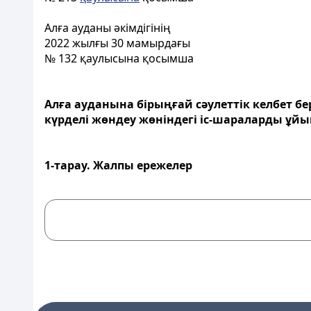
Алға ауданы әкімдігінің
2022 жылғы 30 мамырдағы
№ 132 қаулысына қосымша
Алға ауданына бірыңғай сәулеттік келбет б
күрделі жөндеу жөніндегі іс-шараларды ұй
1-тарау. Жалпы ережелер