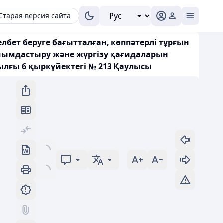
Старая версия сайта
лбет беруге бағытталған, көппәтерлі тұрғын
ұйымдастыру және жүргізу қағидаларын
жылғы 6 қыркүйектегі № 213 Қаулысы