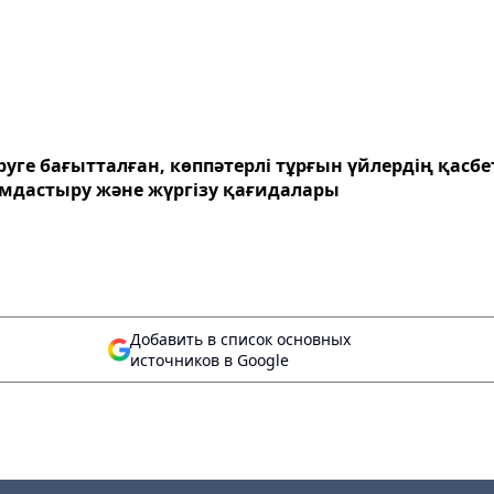
еруге бағытталған, көппәтерлі тұрғын үйлердің қас
ымдастыру және жүргізу қағидалары
Добавить в список основных
источников в Google