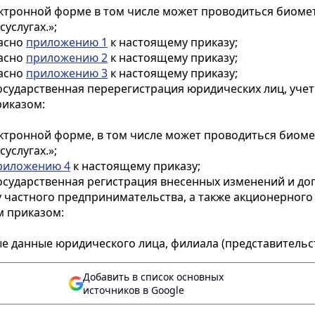
электронной форме в том числе может проводиться биом
услугах.»;
ласно
приложению 1
к настоящему приказу;
ласно
приложению 2
к настоящему приказу;
ласно
приложению 3
к настоящему приказу;
осударственная перерегистрация юридических лиц, уче
риказом:
электронной форме, в том числе может проводиться био
услугах.»;
риложению 4
к настоящему приказу;
Государственная регистрация внесенных изменений и д
у частного предпринимательства, а также акционерного
м приказом:
е данные юридического лица, филиала (представительст
Добавить в список основных
источников в Google