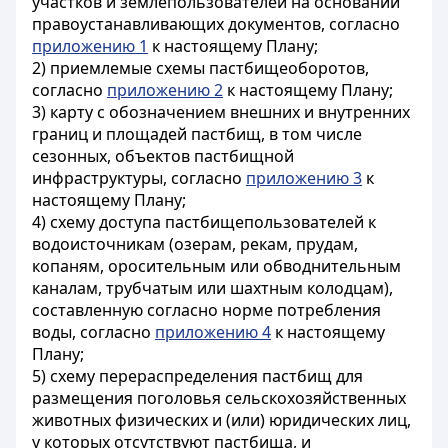
участков и землепользователей на основании
правоустанавливающих документов, согласно
приложению 1
к настоящему Плану;
2) приемлемые схемы пастбищеоборотов,
согласно
приложению 2
к настоящему Плану;
3) карту с обозначением внешних и внутренних
границ и площадей пастбищ, в том числе
сезонных, объектов пастбищной
инфраструктуры, согласно
приложению 3
к
настоящему Плану;
4) схему доступа пастбищепользователей к
водоисточникам (озерам, рекам, прудам,
копаням, оросительным или обводнительным
каналам, трубчатым или шахтным колодцам),
составленную согласно норме потребления
воды, согласно
приложению 4
к настоящему
Плану;
5) схему перераспределения пастбищ для
размещения поголовья сельскохозяйственных
животных физических и (или) юридических лиц,
у которых отсутствуют пастбища, и