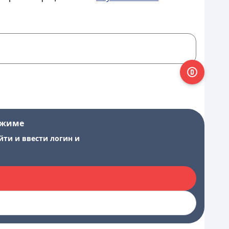
ежиме
йти и ввести логин и