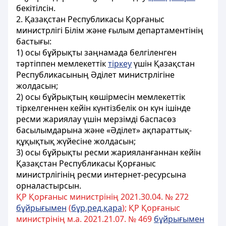
бекітілсін.
2. Қазақстан Республикасы Қорғаныс
министрлігі Білім және ғылым департаментінің
бастығы:
1) осы бұйрықты заңнамада белгіленген
тәртіппен мемлекеттік
тіркеу
үшін Қазақстан
Республикасының Әділет министрлігіне
жолдасын;
2) осы бұйрықтың көшірмесін мемлекеттік
тіркелгеннен кейін күнтізбелік он күн ішінде
ресми жариялау үшін мерзімді баспасөз
басылымдарына және «Әділет» ақпараттық-
құқықтық жүйесіне жолдасын;
3) осы бұйрықты ресми жарияланғаннан кейін
Қазақстан Республикасы Қорғаныс
министрлігінің ресми интернет-ресурсына
орналастырсын.
ҚР Қорғаныс министрінің 2021.30.04. № 272
бұйрығымен
(
бұр.ред.қара
); ҚР Қорғаныс
министрінің м.а. 2021.21.07. № 469
бұйрығымен