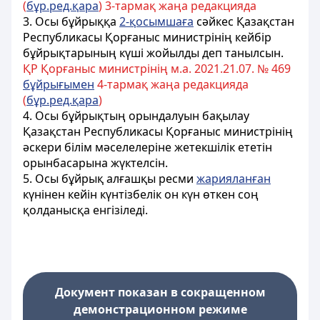
(
бұр.ред.қара
) 3-тармақ жаңа редакцияда
3. Осы бұйрыққа
2-қосымшаға
сәйкес Қазақстан
Республикасы Қорғаныс министрінің кейбір
бұйрықтарының күші жойылды деп танылсын.
ҚР Қорғаныс министрінің м.а. 2021.21.07. № 469
бұйрығымен
4-тармақ жаңа редакцияда
(
бұр.ред.қара
)
4. Осы бұйрықтың орындалуын бақылау
Қазақстан Республикасы Қорғаныс министрінің
әскери білім мәселелеріне жетекшілік ететін
орынбасарына жүктелсін.
5. Осы бұйрық алғашқы ресми
жарияланған
күнінен кейін күнтізбелік он күн өткен соң
қолданысқа енгізіледі.
Документ показан в сокращенном
демонстрационном режиме