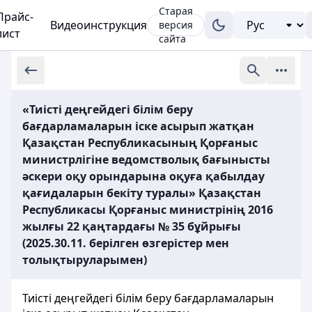
Старая
Прайс-
Видеоинструкция
версия
лист
сайта
«Тиісті деңгейдегі білім беру
бағдарламаларын іске асырып жатқан
Қазақстан Республикасының Қорғаныс
министрлігіне ведомстволық бағынысты
әскери оқу орындарына оқуға қабылдау
қағидаларын бекіту туралы» Қазақстан
Республикасы Қорғаныс министрінің 2016
жылғы 22 қаңтардағы № 35 бұйрығы
(2025.30.11. берілген өзгерістер мен
толықтыруларымен)
Тиісті деңгейдегі білім беру бағдарламаларын