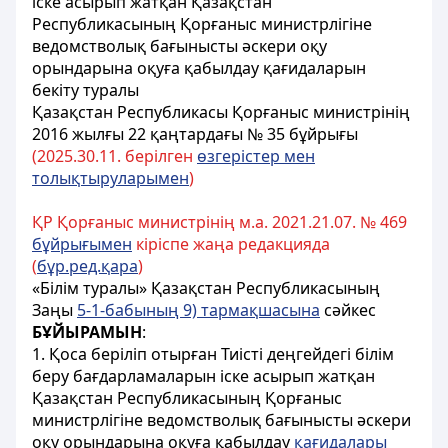
іске асырып жатқан Қазақстан
Республикасының Қорғаныс министрлігіне
ведомстволық бағынысты әскери оқу
орындарына оқуға қабылдау қағидаларын
бекіту туралы
Қазақстан Республикасы Қорғаныс министрінің
2016 жылғы 22 қаңтардағы № 35 бұйрығы
(2025.
30.
11. берілген
өзгерістер мен
толықтыруларымен
)
ҚР Қорғаныс министрінің м.а. 2021.21.07. № 469
бұйрығымен
кіріспе жаңа редакцияда
(
бұр.ред.қара
)
«Білім туралы» Қазақстан Республикасының
Заңы
5-1-бабының 9) тармақшасына
сәйкес
БҰЙЫРАМЫН
:
1. Қоса беріліп отырған Тиісті деңгейдегі білім
беру бағдарламаларын іске асырып жатқан
Қазақстан Республикасының Қорғаныс
министрлігіне ведомстволық бағынысты әскери
оқу орындарына оқуға қабылдау
қағидалары