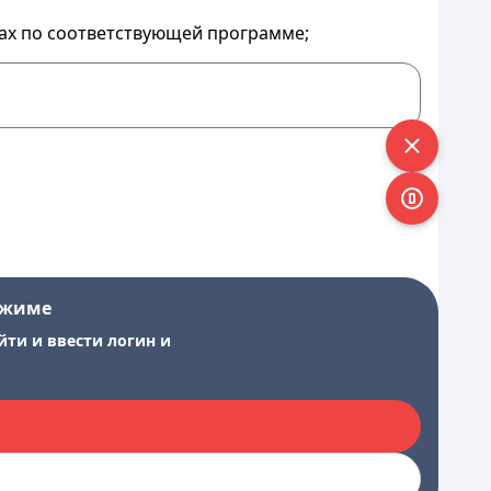
сах по соответствующей программе;
ежиме
йти и ввести логин и