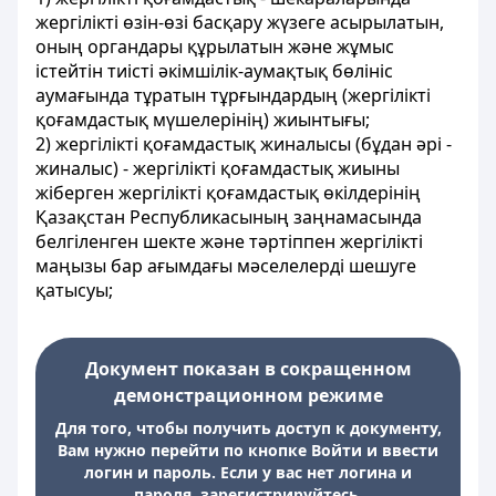
жергілікті өзін-өзі басқару жүзеге асырылатын,
оның органдары құрылатын және жұмыс
істейтін тиісті әкімшілік-аумақтық бөлініс
аумағында тұратын тұрғындардың (жергілікті
қоғамдастық мүшелерінің) жиынтығы;
2) жергілікті қоғамдастық жиналысы (бұдан әрі -
жиналыс) - жергілікті қоғамдастық жиыны
жіберген жергілікті қоғамдастық өкілдерінің
Қазақстан Республикасының заңнамасында
белгіленген шекте және тәртіппен жергілікті
маңызы бар ағымдағы мәселелерді шешуге
қатысуы;
Документ показан в сокращенном
демонстрационном режиме
Для того, чтобы получить доступ к документу,
Вам нужно перейти по кнопке Войти и ввести
логин и пароль. Если у вас нет логина и
пароля, зарегистрируйтесь.