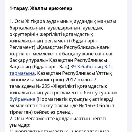
1-тарау.
Жалпы ережелер
1. Осы Жітіқара ауданының аудандық маңызы
бар қаласының, ауылдарының, ауылдық
округтерінің жергілікті қоғамдастық
жиналысының регламенті (бұдан әрі -
Регламент) «Қазақстан Республикасындағы
жергілікті мемлекеттік басқару және өзін-өзі
басқару туралы» Қазақстан Республикасы
Заңының (бұдан әрі - Заң)
39-3-бабының 3-1-
тармағына
, Қазақстан Республикасы Ұлттық
экономика министрінің 2017 жылғы 7
тамыздағы № 295 «Жергілікті қоғамдастық
жиналысының үлгі регламентін бекіту туралы»
бұйрығына
(Нормативтік құқықтық актілерді
мемлекеттік тіркеу тізілімінде № 15630 болып
тіркелген) сәйкес әзірленді.
2. Осы Регламентте қолданылатын негізгі
ұғымдар:
1) жергілікті қоғамдастық - шекараларында