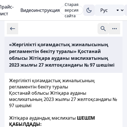
Старая
Прайс-
Видеоинструкция
версия
лист
сайта
«Жергілікті қоғамдастық жиналысының
регламентін бекіту туралы» Қостанай
облысы Жітіқара ауданы мәслихатының
2023 жылғы 27 желтоқсандағы № 97 шешімі
Жергілікті қоғамдастық жиналысының
регламентін бекіту туралы
Қостанай облысы Жітіқара ауданы
мәслихатының 2023 жылғы 27 желтоқсандағы №
97 шешімі
Жітіқара аудандық мәслихаты
ШЕШІМ
ҚАБЫЛДАДЫ: