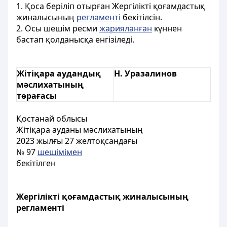
1. Қоса беріліп отырған Жергілікті қоғамдастық
жиналысының
регламенті
бекітілсін.
2. Осы шешім ресми
жарияланған
күннен
бастап қолданысқа енгізіледі.
Жітіқара аудандық
Н. Уразалинов
мәслихатының
төрағасы
Қостанай облысы
Жітіқара ауданы мәслихатының
2023 жылғы 27 желтоқсандағы
№ 97
шешімімен
бекітілген
Жергілікті қоғамдастық жиналысының
регламенті