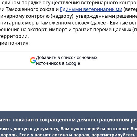
о едином порядке осуществления ветеринарного контро
ии Таможенного союза и
Едиными ветеринарными
(вете
инарному контролю (надзору), утвержденными решение
анитарных мер в Таможенном союзе» (далее - Единые в
решения на экспорт, импорт и транзит перемещаемых (п
территории.
щие понятия:
Добавить в список основных
источников в Google
мент показан в сокращенном демонстрационном р
учить доступ к документу, Вам нужно перейти по кнопке Во
пароль. Если у вас нет логина и пароля, зарегистрируйтесь.