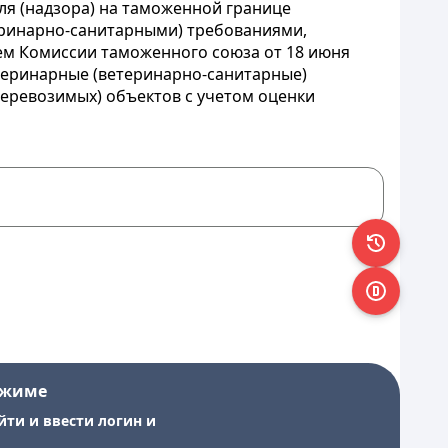
ля (надзора) на таможенной границе
ринарно-санитарными) требованиями,
м Комиссии таможенного союза от 18 июня
етеринарные (ветеринарно-санитарные)
еревозимых) объектов с учетом оценки
ежиме
йти и ввести логин и