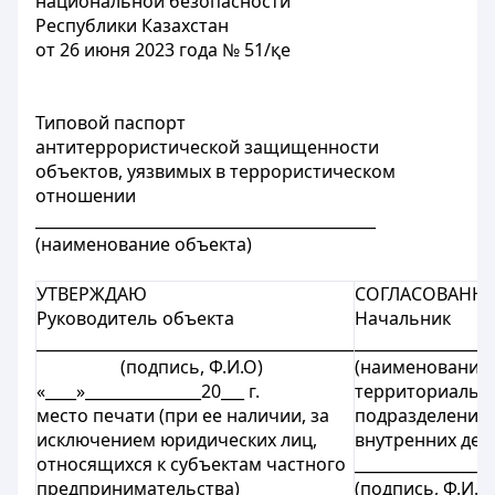
национальной безопасности
Республики Казахстан
от 26 июня 2023 года № 51/қе
Типовой паспорт
антитеррористической защищенности
объектов, уязвимых в террористическом
отношении
____________________________________________
(наименование объекта)
УТВЕРЖДАЮ
СОГЛАСОВАНН
Руководитель объекта
Начальник
_________________________________________
__________________
(подпись, Ф.И.О)
(наименование
«____»_______________20___ г.
территориальн
место печати (при eе наличии, за
подразделения 
исключением юридических лиц,
внутренних дел
относящихся к субъектам частного
__________________
предпринимательства)
(подпись, Ф.И.О