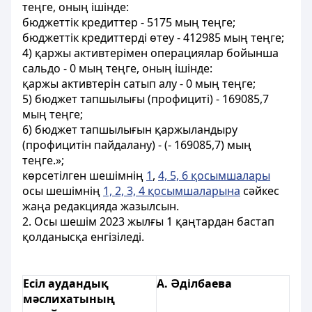
теңге, оның ішінде:
бюджеттiк кредиттер - 5175 мың теңге;
бюджеттік кредиттерді өтеу - 412985 мың теңге;
4) қаржы активтерімен операциялар бойынша
сальдо - 0 мың теңге, оның ішінде:
қаржы активтерін сатып алу - 0 мың теңге;
5) бюджет тапшылығы (профициті) - 169085,7
мың теңге;
6) бюджет тапшылығын қаржыландыру
(профицитін пайдалану) - (- 169085,7) мың
теңге.»;
көрсетілген шешімнің
1
,
4, 5, 6 қосымшалары
осы шешімнің
1, 2, 3, 4 қосымшаларына
сәйкес
жаңа редакцияда жазылсын.
2. Осы шешім 2023 жылғы 1 қаңтардан бастап
қолданысқа енгізіледі.
Есіл аудандық
А. Әділбаева
мәслихатының