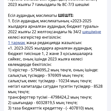
2023 жылғы 7 тамыздағы № 8С-7/3 шешімі
Есіл аудандық мәслихаты
ШЕШТІ:
1. Есіл аудандық мәслихатының «2023-2025
жылдарға арналған аудандық бюджет туралы»
2022 жылғы 22 желтоқсандағы № 34/2
шешіміне
келесі өзгерістер енгізілсін:
1 тармақ
жаңа редакцияда жазылсын:
«1. 2023-2025 жылдарға арналған аудандық
бюджет тиісінше 1, 2 және 3 қосымшаларға
сәйкес, оның ішінде 2023 жылға келесі
көлемдерде бекітілсін:
1) кірістер - 5794095,2 мың теңге, оның ішінде:
салықтық түсімдер - 976909 мың теңге;
салықтық емес түсімдер - 10234 мың теңге;
негізгі капиталды сатудан түсетін түсімдер - 8528
мың теңге;
трансферттер түсімі - 4798424,2 мың теңге;
2) шығындар - 6032819,5 мың теңге;
3) таза бюджеттік кредиттеу - (- 407810) мың