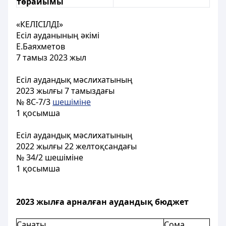
төрайымы
«КЕЛІСІЛДІ»
Есіл ауданының әкімі
Е.Баяхметов
7 тамыз 2023 жыл
Есіл аудандық мәслихатының
2023 жылғы 7 тамыздағы
№ 8С-7/3
шешіміне
1 қосымша
Есіл аудандық мәслихатының
2022 жылғы 22 желтоқсандағы
№ 34/2 шешіміне
1 қосымша
2023 жылға арналған аудандық бюджет
Санаты
Сома