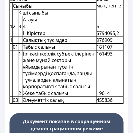
мың теңге
Сыныбы
Кіші сыныбы
Атауы
1
2
3
4
5
I. Кірістер
5794095,2
1
Салықтық түсімдер
976909
01
Табыс салығы
181107
1
Ірі кәсіпкерлік субъектілерінен
161493
және мұнай секторы
ұйымдарынан түсетін
түсімдерді қоспағанда, заңды
тұлғалардан алынатын
корпоративтік табыс салығы
2
Жеке табыс салығы
19614
03
Әлеуметтік салық
455836
Документ показан в сокращенном
демонстрационном режиме