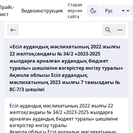
Старая
Прайс-
Видеоинструкция
версия
лист
сайта
«Есіл аудандық мәслихатының 2022 жылғы
22 желтоқсандағы № 34/2 «2023-2025
жылдарға арналған аудандық бюджет
туралы» шешіміне өзгерістер енгізу туралы»
Ақмола облысы Есіл аудандық
мәслихатының 2023 жылғы 7 тамыздағы №
8С-7/3 шешімі
Есіл аудандық мәслихатының 2022 жылғы 22
желтоқсандағы № 34/2 «2023-2025 жылдарға
арналған аудандық бюджет туралы» шешіміне
өзгерістер енгізу туралы
Ақмола облысы Есіл аудандық мәслихатының