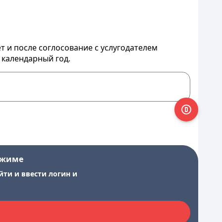
 и после соглосование с услугодателем
 календарный год.
ежиме
йти и ввести логин и