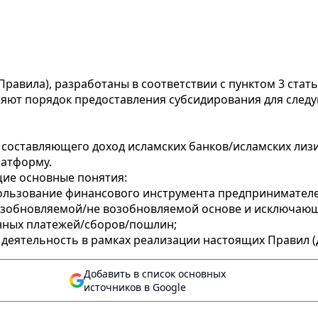
Правила), разработаны в соответствии с пунктом 3 ста
деляют порядок предоставления субсидирования для сле
а, составляющего доход исламских банков/исламских ли
латформу.
щие основные понятия:
спользование финансового инструмента предпринимател
озобновляемой/не возобновляемой основе и исключающ
нных платежей/сборов/пошлин;
 деятельность в рамках реализации настоящих Правил (д
Добавить в список основных
источников в Google