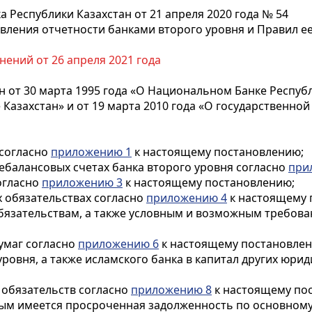
Республики Казахстан от 21 апреля 2020 года № 54
вления отчетности банками второго уровня и Правил е
нений от 26 апреля 2021 года
 от 30 марта 1995 года «О Национальном Банке Республи
 Казахстан» и от 19 марта 2010 года «О государственн
 согласно
приложению 1
к настоящему постановлению;
небалансовых счетах банка второго уровня согласно
при
огласно
приложению 3
к настоящему постановлению;
х обязательствах согласно
приложению 4
к настоящему 
обязательствам, а также условным и возможным требов
бумаг согласно
приложению 6
к настоящему постановлен
уровня, а также исламского банка в капитал других юри
х обязательств согласно
приложению 8
к настоящему по
торым имеется просроченная задолженность по основному