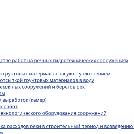
дстве работ на речных гидротехнических сооружениях
из грунтовых материалов насухо с уплотнением
 отсыпкой грунтовых материалов в воду
земляных сооружений и берегов рек
ам
х выработок (камер)
х работ
 технологического оборудования сооружений
ска расходов реки в строительный период и возведени
ек