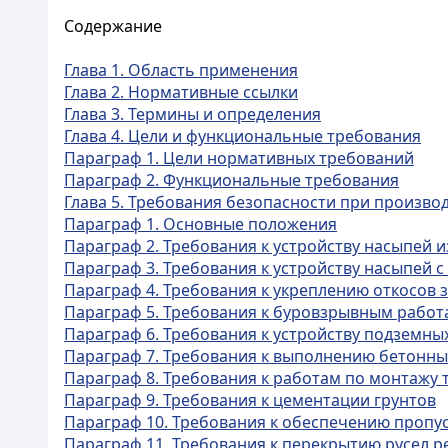
Содержание
Глава 1. Область применения
Глава 2. Нормативные ссылки
Глава 3. Термины и определения
Глава 4. Цели и функциональные требования
Параграф 1. Цели нормативных требований
Параграф 2. Функциональные требования
Глава 5. Требования безопасности при произво
Параграф 1. Основные положения
Параграф 2. Требования к устройству насыпей 
Параграф 3. Требования к устройству насыпей с
Параграф 4. Требования к укреплению откосов 
Параграф 5. Требования к буровзрывным работ
Параграф 6. Требования к устройству подземны
Параграф 7. Требования к выполнению бетонны
Параграф 8. Требования к работам по монтажу
Параграф 9. Требования к цементации грунтов
Параграф 10. Требования к обеспечению пропу
Параграф 11. Требования к перекрытию русел р