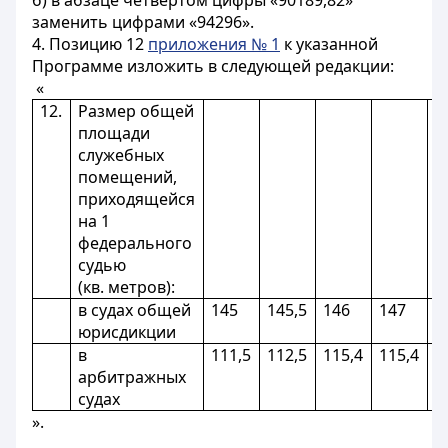
б) в абзаце четвертом цифры «90189,82»
заменить цифрами «94296».
4. Позицию 12
приложения № 1
к указанной
Программе изложить в следующей редакции:
«
12.
Размер общей
площади
служебных
помещений,
приходящейся
на 1
федерального
судью
(кв. метров):
в судах общей
145
145,5
146
147
1
юрисдикции
в
111,5
112,5
115,4
115,4
1
арбитражных
судах
».