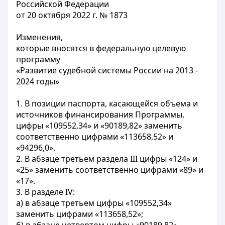
Российской Федерации
от 20 октября 2022 г. № 1873
Изменения,
которые вносятся в федеральную целевую
программу
«Развитие судебной системы России на 2013 -
2024 годы»
1. В позиции паспорта, касающейся объема и
источников финансирования Программы,
цифры «109552,34» и «90189,82» заменить
соответственно цифрами «113658,52» и
«94296,0».
2. В абзаце третьем раздела III цифры «124» и
«25» заменить соответственно цифрами «89» и
«17».
3. В разделе IV:
а) в абзаце третьем цифры «109552,34»
заменить цифрами «113658,52»;