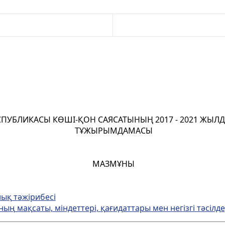
СПУБЛИКАСЫ КӨШІ-ҚОН САЯСАТЫНЫҢ 2017 - 2021 ЖЫЛД
ТҰЖЫРЫМДАМАСЫ
МАЗМҰНЫ
лы
қ
т
ә
жірибесі
ыны
ң
ма
қ
саты, міндеттері,
қ
а
ғ
идаттары мен негізгі т
ә
сілде