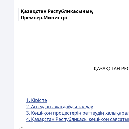
Қазақстан Республикасының
Премьер-Министрі
ҚАЗАҚСТАН РЕ
1. Кіріспе
2. А
ғ
ымда
ғ
ы жа
ғ
дайды талдау
3. К
ө
ші-
қ
он процестерін реттеуді
ң
халы
қ
ара
4.
Қ
аза
қ
стан Республикасы к
ө
ші-
қ
он саясат