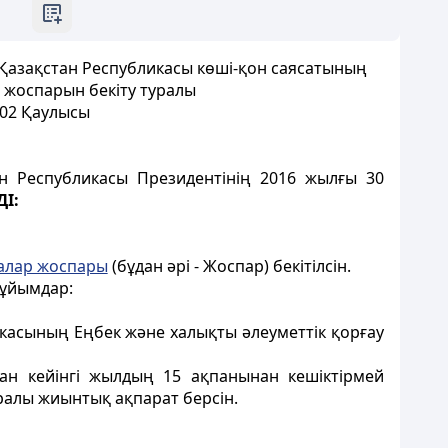
Қазақстан Республикасы көші-қон саясатының
р жоспарын бекіту туралы
602 Қаулысы
ан Республикасы Президентінің 2016 жылғы 30
І:
алар жоспары
(бұдан әрі - Жоспар) бекітілсін.
 ұйымдар:
ликасының Еңбек және халықты әлеуметтік қорғау
дан кейiнгi жылдың 15 ақпанынан кешіктірмей
алы жиынтық ақпарат берсін.