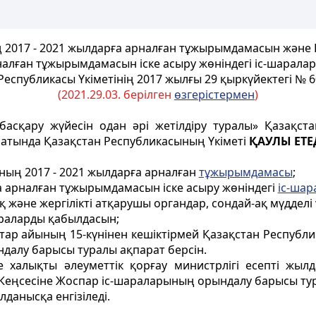
ң 2017 - 2021 жылдарға арналған тұжырымдамасын және 
налған тұжырымдамасын іске асыру жөніндегі іс-шарала
Республикасы Үкіметінің 2017 жылғы 29 қыркүйектегі № 
(2021.29.03. берілген
өзгерістермен
)
басқару жүйесін одан әрі жетілдіру туралы» Қазақст
сатында Қазақстан Республикасының Үкіметі
ҚАУЛЫ ЕТЕД
ының 2017 - 2021 жылдарға арналған
тұжырымдамасы
;
ға арналған тұжырымдамасын іске асыру жөніндегі
іс-шар
және жергілікті атқарушы органдар, сондай-ақ мүдделі
араларды қабылдасын;
аңтар айының 15-күнiнен кешіктірмей Қазақстан Респуб
далу барысы туралы ақпарат берсін.
 халықты әлеуметтік қорғау министрлігі есептi жыл
Кеңсесіне Жоспар іс-шараларының орындалу барысы тур
лданысқа енгізіледі.