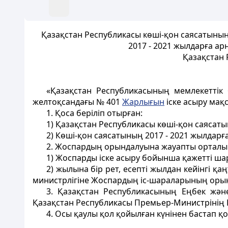
Қазақстан Республикасы көші-қон саясатыны
2017 - 2021 жылдарға ар
Қазақстан 
«Қазақстан Республикасының мемлекеттік 
желтоқсандағы № 401
Жарлығын
іске асыру мақ
1. Қоса беріліп отырған:
1) Қазақстан Республикасы көші-қон саясат
2) Көші-қон саясатының 2017 - 2021 жылдар
2. Жоспардың орындалуына жауапты орталық 
1) Жоспарды іске асыру бойынша қажетті ш
2) жылына бір рет, есептi жылдан кейiнгi қ
министрлігіне Жоспардың іс-шараларының орын
3. Қазақстан Республикасының Еңбек және
Қазақстан Республикасы Премьер-Министрінің 
4. Осы қаулы қол қойылған күнінен бастап қо