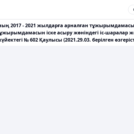
ның 2017 - 2021 жылдарға арналған тұжырымдамасы
тұжырымдамасын іске асыру жөніндегі іс-шаралар ж
йектегі № 602 Қаулысы (2021.29.03. берілген өзгері