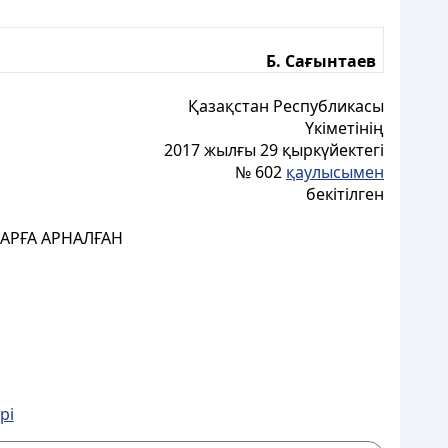
Б. Сағынтаев
Қазақстан Республикасы
Үкіметінің
2017 жылғы 29 қыркүйектегі
№ 602
қаулысымен
бекітілген
АРҒА АРНАЛҒАН
рі