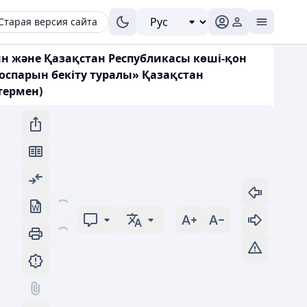
Старая версия сайта
н және Қазақстан Республикасы көші-қон
оспарын бекіту туралы» Қазақстан
стермен)