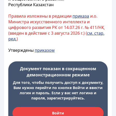
Республики Казахстан
Правила изложены в редакции
приказа
и.о.
Министра искусственного интеллекта и
цифрового развития РК от 14.07.26 г. № 411/НҚ
(введен в действие с 3 августа 2026 г.) (
см. стар.
ред.
)
Утверждены
приказом
Документ показан в сокращенном
демонстрационном режиме
Для того, чтобы получить доступ к документу,
Вам нужно перейти по кнопке Войти и ввести
логин и пароль. Если у вас нет логина и
пароля, зарегистрируйтесь.
Войти