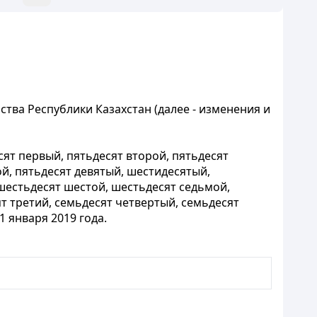
тва Республики Казахстан (далее - изменения и
сят первый, пятьдесят второй, пятьдесят
ой, пятьдесят девятый, шестидесятый,
шестьдесят шестой, шестьдесят седьмой,
т третий, семьдесят четвертый, семьдесят
 января 2019 года.