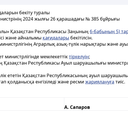
даларын бекіту туралы
истрінің 2024 жылғы 26 қарашадағы № 385 бұйрығы
ралы» Қазақстан Республикасы Заңының
6-бабының 5) т
рісі және айналымы
қағидалары
бекітілсін.
инистрлігінің Аграрлық азық-түлік нарықтары және ау
ет министрлігінде мемлекеттік
тіркелуін
;
ың Қазақстан Республикасы Ауыл шаруашылығы министрл
лік ететін Қазақстан Республикасының ауыл шаруашылығ
ап қолданысқа енгізіледі және ресми
жариялануға
тиіс.
А. Сапаров