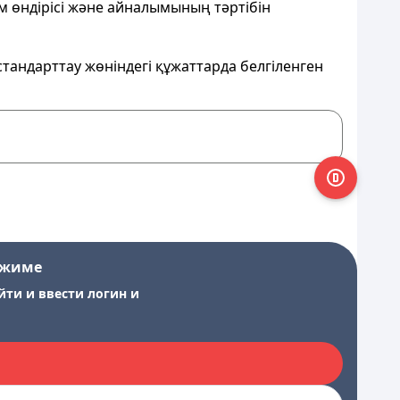
м өндірісі және айналымының тәртібін
стандарттау жөніндегі құжаттарда белгіленген
ежиме
йти и ввести логин и