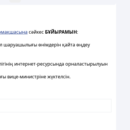
армақшасына
сәйкес
БҰЙЫРАМЫН
:
ыл шаруашылығы өнімдерін қайта өңдеу
ігінің интернет-ресурсында орналастырылуын
ы вице-министріне жүктелсін.