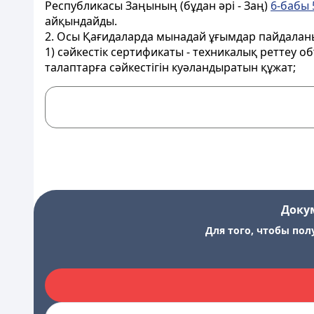
Республикасы Заңының (бұдан әрі - Заң)
6-бабы
айқындайды.
2. Осы Қағидаларда мынадай ұғымдар пайдалан
1) сәйкестік сертификаты - техникалық реттеу о
талаптарға сәйкестігін куәландыратын құжат;
Доку
Для того, чтобы пол