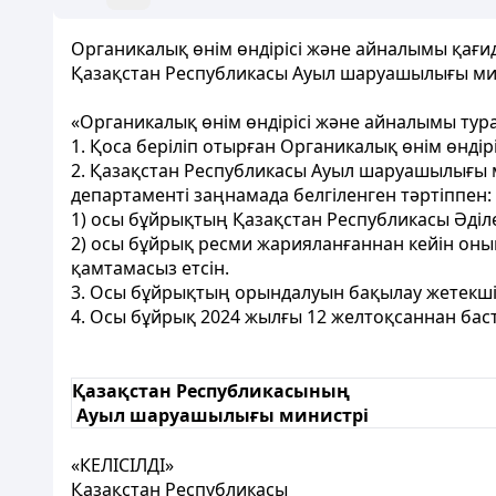
Органикалық өнім өндірісі және айналымы қағи
Қазақстан Республикасы Ауыл шаруашылығы мин
«Органикалық өнім өндірісі және айналымы ту
1. Қоса беріліп отырған Органикалық өнім өнді
2. Қазақстан Республикасы Ауыл шаруашылығы м
департаменті заңнамада белгіленген тәртіппен:
1) осы бұйрықтың Қазақстан Республикасы Әділ
2) осы бұйрық ресми жарияланғаннан кейін он
қамтамасыз етсін.
3. Осы бұйрықтың орындалуын бақылау жетекші
4. Осы бұйрық 2024 жылғы 12 желтоқсаннан баст
Қазақстан Республикасының
Ауыл шаруашылығы министрі
«КЕЛІСІЛДІ»
Қазақстан Республикасы