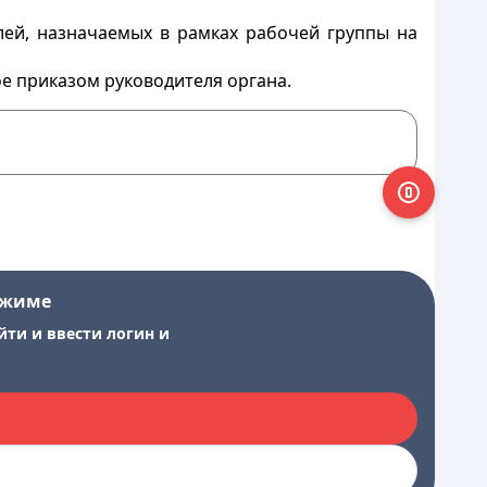
лей, назначаемых в рамках рабочей группы на
е приказом руководителя органа.
ежиме
йти и ввести логин и