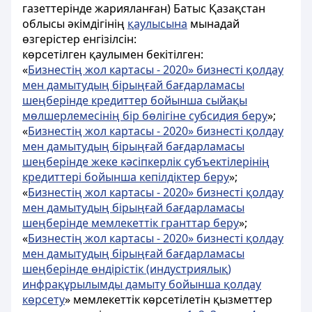
газеттерінде жарияланған) Батыс Қазақстан
облысы әкімдігінің
қаулысына
мынадай
өзгерістер енгізілсін:
көрсетілген қаулымен бекітілген:
«
Бизнестің жол картасы - 2020» бизнесті қолдау
мен дамытудың бірыңғай бағдарламасы
шеңберінде кредиттер бойынша сыйақы
мөлшерлемесінің бір бөлігіне субсидия беру
»;
«
Бизнестің жол картасы - 2020» бизнесті қолдау
мен дамытудың бірыңғай бағдарламасы
шеңберінде жеке кәсіпкерлік субъектілерінің
кредиттері бойынша кепілдіктер беру
»;
«
Бизнестің жол картасы - 2020» бизнесті қолдау
мен дамытудың бірыңғай бағдарламасы
шеңберінде мемлекеттік гранттар беру
»;
«
Бизнестің жол картасы - 2020» бизнесті қолдау
мен дамытудың бірыңғай бағдарламасы
шеңберінде өндірістік (индустриялық)
инфрақұрылымды дамыту бойынша қолдау
көрсету
» мемлекеттік көрсетілетін қызметтер