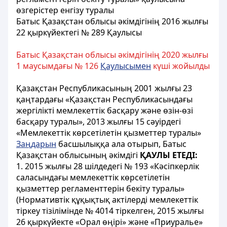
өзгерістер енгізу туралы
Батыс Қазақстан облысы әкімдігінің 2016 жылғы
22 қыркүйектегі № 289 Қаулысы
Батыс Қазақстан облысы әкімдігінің 2020 жылғы
1 маусымдағы № 126
Қаулысымен
күші жойылды
Қазақстан Республикасының 2001 жылғы 23
қаңтардағы «Қазақстан Республикасындағы
жергілікті мемлекеттік басқару және өзін-өзі
басқару туралы», 2013 жылғы 15 сәуірдегі
«Мемлекеттік көрсетілетін қызметтер туралы»
Заңдарын
басшылыққа ала отырып, Батыс
Қазақстан облысының әкімдігі
ҚАУЛЫ ЕТЕДІ:
1. 2015 жылғы 28 шілдедегі № 193 «Кәсіпкерлік
саласындағы мемлекеттік көрсетілетін
қызметтер регламенттерін бекіту туралы»
(Нормативтік құқықтық актілерді мемлекеттік
тіркеу тізілімінде № 4014 тіркелген, 2015 жылғы
26 қыркүйекте «Орал өңірі» және «Приуралье»