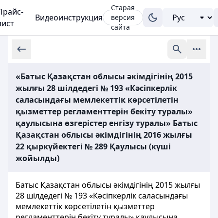
Старая
Прайс-
Видеоинструкция
версия
лист
сайта
«Батыс Қазақстан облысы әкімдігінің 2015
жылғы 28 шілдедегі № 193 «Кәсіпкерлік
саласындағы мемлекеттік көрсетілетін
қызметтер регламенттерін бекіту туралы»
қаулысына өзгерістер енгізу туралы» Батыс
Қазақстан облысы әкімдігінің 2016 жылғы
22 қыркүйектегі № 289 Қаулысы (күші
жойылды)
Батыс Қазақстан облысы әкімдігінің 2015 жылғы
28 шілдедегі № 193 «Кәсіпкерлік саласындағы
мемлекеттік көрсетілетін қызметтер
регламенттерін бекіту туралы» қаулысына