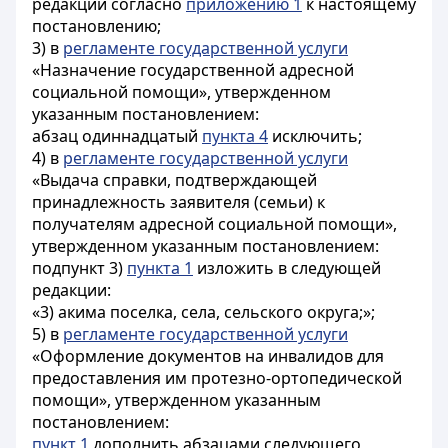
редакции согласно
приложению 1
к настоящему
постановлению;
3) в
регламенте государственной услуги
«Назначение государственной адресной
социальной помощи», утвержденном
указанным постановлением:
абзац одиннадцатый
пункта 4
исключить;
4) в
регламенте государственной услуги
«Выдача справки, подтверждающей
принадлежность заявителя (семьи) к
получателям адресной социальной помощи»,
утвержденном указанным постановлением:
подпункт 3)
пункта 1
изложить в следующей
редакции:
«3) акима поселка, села, сельского округа;»;
5) в
регламенте государственной услуги
«Оформление документов на инвалидов для
предоставления им протезно-ортопедической
помощи», утвержденном указанным
постановлением:
пункт 1
дополнить абзацами следующего