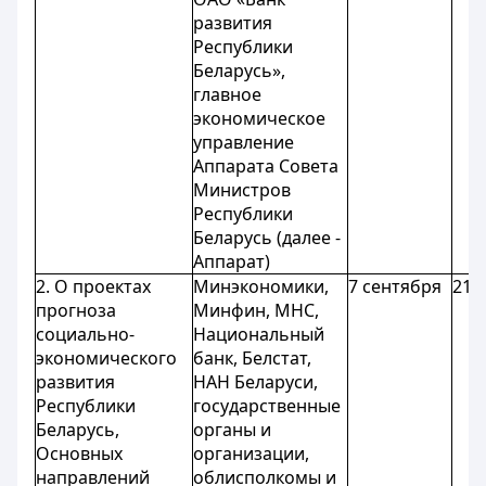
развития
Республики
Беларусь»,
главное
экономическое
управление
Аппарата Совета
Министров
Республики
Беларусь (далее -
Аппарат)
2. О проектах
Минэкономики,
7 сентября
21 
прогноза
Минфин, МНС,
социально-
Национальный
экономического
банк, Белстат,
развития
НАН Беларуси,
Республики
государственные
Беларусь,
органы и
Основных
организации,
направлений
облисполкомы и