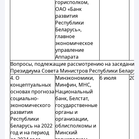
горисполком,
ОАО «Банк
развития
Республики
Беларусь»,
главное
экономическое
управление
Аппарата
Вопросы, подлежащие рассмотрению на заседания
Президиума Совета Министров Республики Беларус
4. О
Минэкономики,
6 июля
20 
концептуальных
Минфин, МНС,
основах прогноза
Национальный
социально-
банк, Белстат,
экономического
государственные
развития
органы и
Республики
организации,
Беларусь на 2022
облисполкомы и
год и на период
Минский