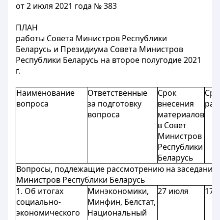
от 2 июля 2021 года № 383
ПЛАН
работы Совета Министров Республики
Беларусь и Президиума Совета Министров
Республики Беларусь на второе полугодие 2021
г.
Наименование
Ответственные
Срок
Сро
вопроса
за подготовку
внесения
рас
вопроса
материалов
в Совет
Министров
Республики
Беларусь
Вопросы, подлежащие рассмотрению на заседаниях
Министров Республики Беларусь
1. Об итогах
Минэкономики,
27 июля
17 
социально-
Минфин, Белстат,
экономического
Национальный