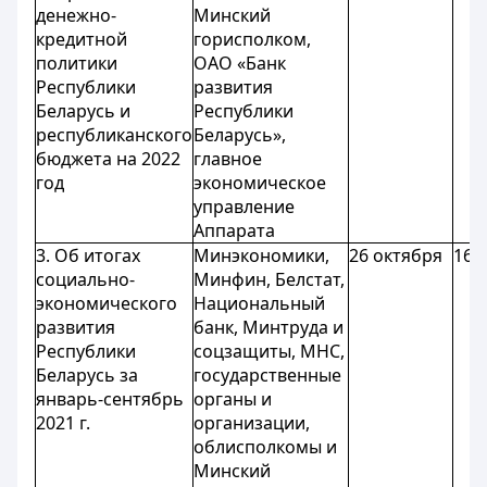
денежно-
Минский
кредитной
горисполком,
политики
ОАО «Банк
Республики
развития
Беларусь и
Республики
республиканского
Беларусь»,
бюджета на 2022
главное
год
экономическое
управление
Аппарата
3. Об итогах
Минэкономики,
26 октября
16 
социально-
Минфин, Белстат,
экономического
Национальный
развития
банк, Минтруда и
Республики
соцзащиты, МНС,
Беларусь за
государственные
январь-сентябрь
органы и
2021 г.
организации,
облисполкомы и
Минский