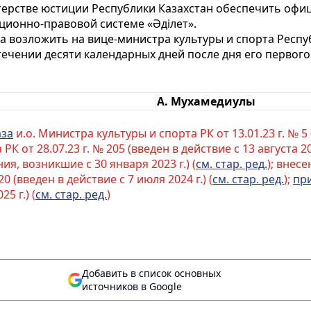
ерстве юстиции Республики Казахстан обеспечить офи
ционно-правовой системе «Әділет».
 возложить на вице-министра культуры и спорта Респуб
стечении десяти календарных дней после дня его перво
А. Мухамедиулы
аза
и.о. Министра культуры и спорта РК от 13.01.23 г. № 5 (
РК от 28.07.23 г. № 205 (введен в действие с 13 августа 
я, возникшие с 30 января 2023 г.) (
см. стар. ред.
); внес
0 (введен в действие с 7 июля 2024 г.) (
см. стар. ред.
);
пр
5 г.) (
см. стар. ред.
)
Добавить в список основных
источников в Google