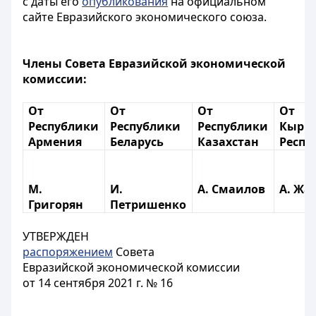
с даты его
опубликования
на официальном
сайте Евразийского экономического союза.
Члены Совета Евразийской экономической
комиссии:
От
От
От
От
Республики
Республики
Республики
Кырг
Армения
Беларусь
Казахстан
Респу
М.
И.
А. Смаилов
А. Жа
Григорян
Петришенко
УТВЕРЖДЕН
распоряжением
Совета
Евразийской экономической комиссии
от 14 сентября 2021 г. № 16