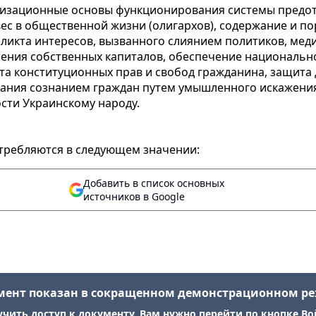
низационные основы функционирования системы предо
с в общественной жизни (олигархов), содержание и по
ликта интересов, вызванного слиянием политиков, меди
чения собственных капиталов, обеспечение национальн
а конституционных прав и свобод гражданина, защита 
вания сознанием граждан путем умышленного искажени
сти Украинскому народу.
требляются в следующем значении:
Добавить в список основных
источников в Google
мент показан в сокращенном демонстрационном р
учить доступ к документу, Вам нужно перейти по кнопке Во