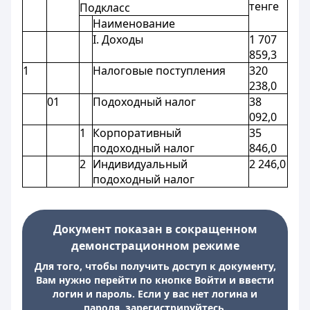
тенге
Подкласс
Наименование
I. Доходы
1 707
859,3
1
Налоговые поступления
320
238,0
01
Подоходный налог
38
092,0
1
Корпоративный
35
подоходный налог
846,0
2
Индивидуальный
2 246,0
подоходный налог
Документ показан в сокращенном
демонстрационном режиме
Для того, чтобы получить доступ к документу,
Вам нужно перейти по кнопке Войти и ввести
логин и пароль. Если у вас нет логина и
пароля, зарегистрируйтесь.