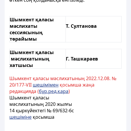
өткен соң қолданысқа енгізіледі.
Шымкент қаласы
мәслихаты
Т. Султанова
сессиясының
төрайымы
Шымкент қаласы
мәслихатының
Г. Ташкараев
хатшысы
Шымкент қаласы мәслихатының 2022.12.08. №
20/177-VII
шешiмiмен
қосымша жаңа
редакцияда (
бұр.ред.қара
)
Шымкент қаласы
мәслихатының 2020 жылғы
14 қыркүйектегі № 69/632-6с
шешіміне
қосымша