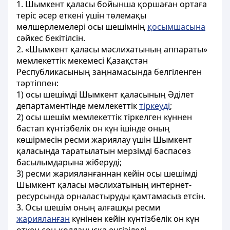
1. Шымкент қаласы бойынша қоршаған ортаға
теріс әсер еткені үшін төлемақы
мөлшерлемелері осы шешімнің
қосымшасына
сәйкес бекітілсін.
2. «Шымкент қаласы мәслихатының аппараты»
мемлекеттік мекемесі Қазақстан
Республикасының заңнамасында белгіленген
тәртіппен:
1) осы шешімді Шымкент қаласының Әділет
департаментінде мемлекеттік
тіркеуді
;
2) осы шешім мемлекеттік тіркелген күннен
бастап күнтізбелік он күн ішінде оның
көшірмесін ресми жариялау үшін Шымкент
қаласында таратылатын мерзімді баспасөз
басылымдарына жіберуді;
3) ресми жарияланғаннан кейін осы шешімді
Шымкент қаласы мәслихатының интернет-
ресурсында орналастыруды қамтамасыз етсін.
3. Осы шешім оның алғашқы ресми
жарияланған
күнінен кейін күнтізбелік он күн