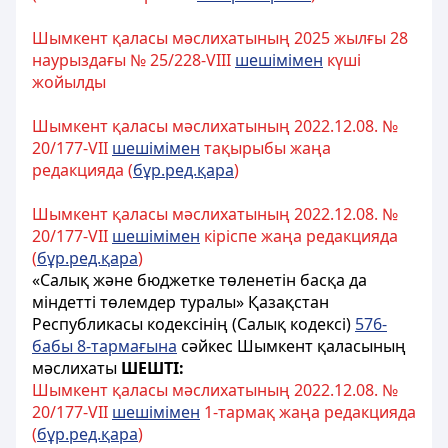
Шымкент қаласы мәслихатының 2025 жылғы 28
наурыздағы № 25/228-VIII
шешiмiмен
күші
жойылды
Шымкент қаласы мәслихатының 2022.12.08. №
20/177-VII
шешiмiмен
тақырыбы жаңа
редакцияда (
бұр.ред.қара
)
Шымкент қаласы мәслихатының 2022.12.08. №
20/177-VII
шешiмiмен
кіріспе жаңа редакцияда
(
бұр.ред.қара
)
«Салық және бюджетке төленетін басқа да
міндетті төлемдер туралы» Қазақстан
Республикасы кодексінің (Салық кодексі)
576-
бабы 8-тармағына
сәйкес Шымкент қаласының
мәслихаты
ШЕШТІ:
Шымкент қаласы мәслихатының 2022.12.08. №
20/177-VII
шешiмiмен
1-тармақ жаңа редакцияда
(
бұр.ред.қара
)