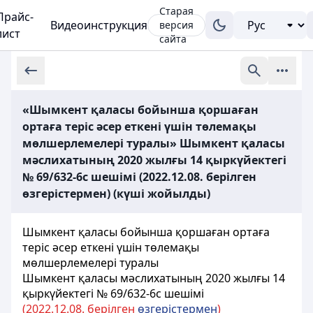
Старая
Прайс-
Видеоинструкция
версия
лист
сайта
«Шымкент қаласы бойынша қоршаған
ортаға теріс әсер еткені үшін төлемақы
мөлшерлемелері туралы» Шымкент қаласы
мәслихатының 2020 жылғы 14 қыркүйектегі
№ 69/632-6с шешiмi (2022.12.08. берілген
өзгерістермен) (күші жойылды)
Шымкент қаласы бойынша қоршаған ортаға
теріс әсер еткені үшін төлемақы
мөлшерлемелері туралы
Шымкент қаласы мәслихатының 2020 жылғы 14
қыркүйектегі № 69/632-6с шешiмi
(2022.12.08. берілген
өзгерістермен
)