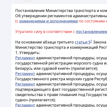
Постановление Министерства транспорта и комм
Об утверждении регламентов административны
(с
изменениями и дополнениями
по состоянию на
Утратило силу в соответствии с
постановление
1
На основании абзаца третьего
статьи 9
Закона 
Министерство транспорта и коммуникаций Рес
1. Утвердить:
Регламент
административной процедуры, осущес
государственной регистрации морского судна ил
Беларусь или судовой книге» (прилагается);
Регламент
административной процедуры, осущес
Государственного реестра морских судов Респуб
Регламент
административной процедуры, осущес
подтверждающего факт государственной регистр
свидетельства о праве плавания под Государст
судно» (прилагается);
Регламент
административной процедуры, осущес